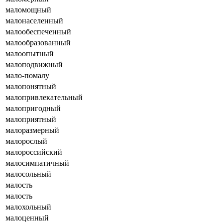
маломощный
малонаселенный
малообеспеченный
малообразованный
малоопытный
малоподвижный
мало-помалу
малопонятный
малопривлекательный
малопригодный
малоприятный
малоразмерный
малорослый
малороссийский
малосимпатичный
малосольный
малость
малость
малохольный
малоценный