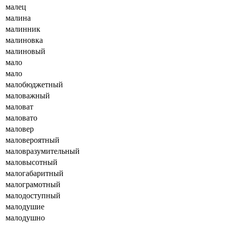
малец
малина
малинник
малиновка
малиновый
мало
мало
малобюджетный
маловажный
маловат
маловато
маловер
маловероятный
маловразумительный
маловысотный
малогабаритный
малограмотный
малодоступный
малодушие
малодушно