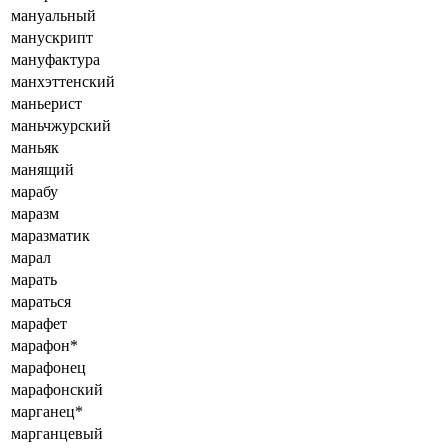
мануальный
манускрипт
мануфактура
манхэттенский
маньерист
маньчжурский
маньяк
манящий
марабу
маразм
маразматик
марал
марать
мараться
марафет
марафон*
марафонец
марафонский
марганец*
марганцевый