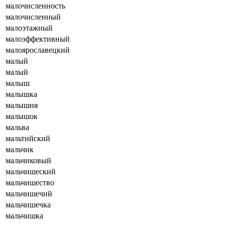
малочисленность
малочисленный
малоэтажный
малоэффективный
малоярославецкий
малый
малый
малыш
малышка
малышня
малышок
мальва
мальтийский
мальчик
мальчиковый
мальчишеский
мальчишество
мальчишечий
мальчишечка
мальчишка