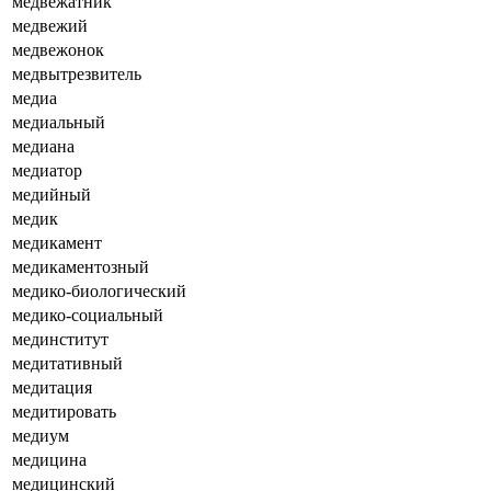
медвежатник
медвежий
медвежонок
медвытрезвитель
медиа
медиальный
медиана
медиатор
медийный
медик
медикамент
медикаментозный
медико-биологический
медико-социальный
мединститут
медитативный
медитация
медитировать
медиум
медицина
медицинский