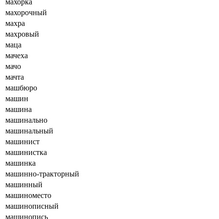
махорка
махорочный
махра
махровый
маца
мачеха
мачо
мачта
машбюро
машин
машина
машинально
машинальный
машинист
машинистка
машинка
машинно-тракторный
машинный
машиноместо
машинописный
машинопись