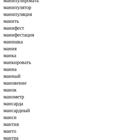
манипулировать
манипулятор
манипуляция
манить
манифест
манифестация
манишка
мания
манка
манкировать
манна
манный
мановение
манок
манометр
мансарда
мансардный
манси
мантия
манто
мантра