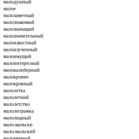
малодушный
малое
малозаметный
малознакомый
малозначащий
малозначительный
малоизвестный
малоизученный
малоимущий
малоинтересный
малокалиберный
малокровие
малокровный
малолетка
малолетний
малолетство
малолитражка
малолюдный
мало-мальски
мало-мальский
маломерный