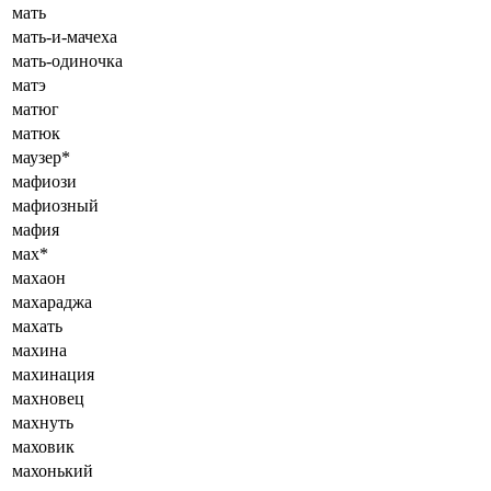
мать
мать-и-мачеха
мать-одиночка
матэ
матюг
матюк
маузер*
мафиози
мафиозный
мафия
мах*
махаон
махараджа
махать
махина
махинация
махновец
махнуть
маховик
махонький