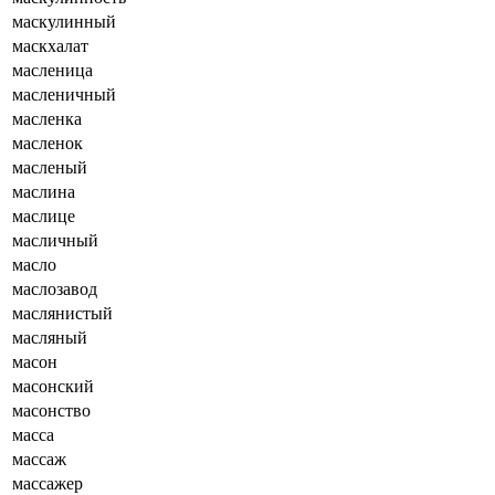
маскулинный
маскхалат
масленица
масленичный
масленка
масленок
масленый
маслина
маслице
масличный
масло
маслозавод
маслянистый
масляный
масон
масонский
масонство
масса
массаж
массажер