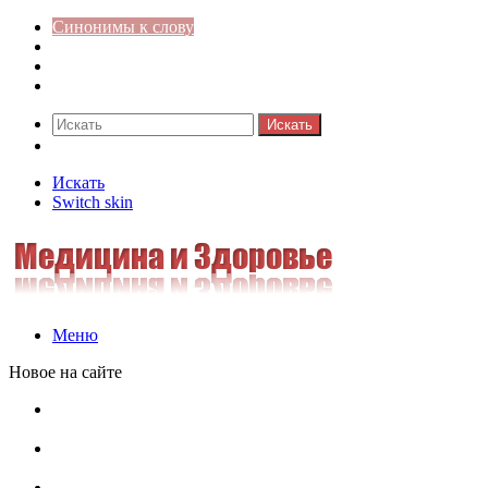
Синонимы к слову
Значение-слова
Библиотека
Ответы на кроссворды
Искать
Switch skin
Искать
Switch skin
Меню
Новое на сайте
Омонимы, паронимы и омографы в русском языке:
понятия, необычные примеры, как не путать
Паронимы в русском языке: понятие, классификация и
особенности употребления
Омонимы в русском языке: понятие, классификация и