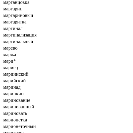
марганцовка
маргарин
маргариновый
маргаритка
маргинал
маргинализация
маргинальный
марево
маржа
мари*
мариец
мариинский
марийский
маринад
маринкин
маринование
маринованный
мариновать
марионетка
марионеточный
марихуана