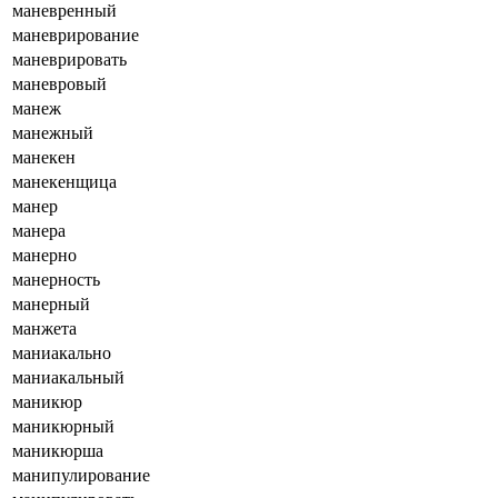
маневренный
маневрирование
маневрировать
маневровый
манеж
манежный
манекен
манекенщица
манер
манера
манерно
манерность
манерный
манжета
маниакально
маниакальный
маникюр
маникюрный
маникюрша
манипулирование