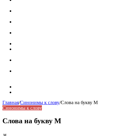
роль в коммуникации
Омограф: сущность, классификация и особенности
функционирования в русском языке
Паронимы в русском языке: природа, классификация и
роль в современной речи
Омонимы: природа языковой многозначности,
классификация и функции в русском языке
Что такое синоним: академическая расширенная статья
Синонимы, антонимы и омонимы: различия, функции и
роль в русском языке
Синонимы, антонимы и омонимы: как слова
взаимодействуют в русском языке
Синоним: использование различных слов в русском
языке
Карта сайта
Контакты
Главная
/
Синонимы к слову
/
Слова на букву М
Синонимы к слову
Слова на букву М
м