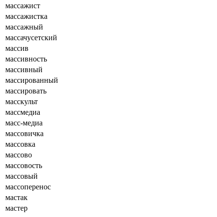
массажист
массажистка
массажный
массачусетский
массив
массивность
массивный
массированный
массировать
масскульт
массмедиа
масс-медиа
массовичка
массовка
массово
массовость
массовый
массоперенос
мастак
мастер