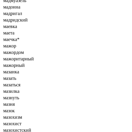
мадмуазель
мадонна
мадригал
мадридский
маевка
маета
маечка*
мажор
мажордом
мажоритарный
мажорный
мазанка
мазать
мазаться
мазилка
мазнуть
мазня
мазок
мазохизм
мазохист
мазохистский