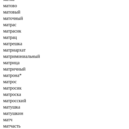
матово
матовый
маточный
матрас
матрасик
матрац
матрешка
матриархат
матримониальный
матрица
матричный
матрона*
матрос
матросик
матроска
матросский
матушка
матушкин
матч
матчасть