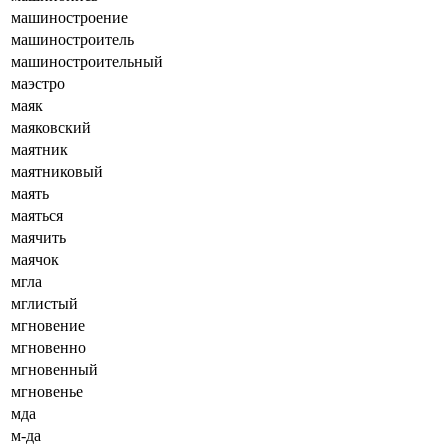
машиностроение
машиностроитель
машиностроительный
маэстро
маяк
маяковский
маятник
маятниковый
маять
маяться
маячить
маячок
мгла
мглистый
мгновение
мгновенно
мгновенный
мгновенье
мда
м-да