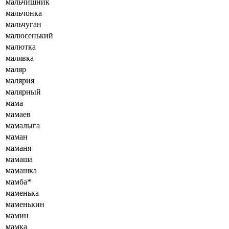
мальчишник
мальчонка
мальчуган
малюсенький
малютка
малявка
маляр
малярия
малярный
мама
мамаев
мамалыга
маман
маманя
мамаша
мамашка
мамба*
маменька
маменькин
мамин
мамка