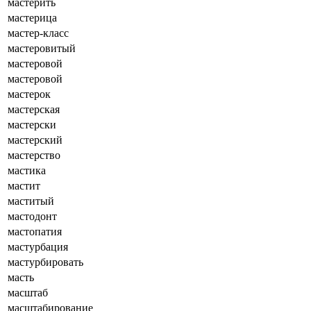
мастерить
мастерица
мастер-класс
мастеровитый
мастеровой
мастеровой
мастерок
мастерская
мастерски
мастерский
мастерство
мастика
мастит
маститый
мастодонт
мастопатия
мастурбация
мастурбировать
масть
масштаб
масштабирование