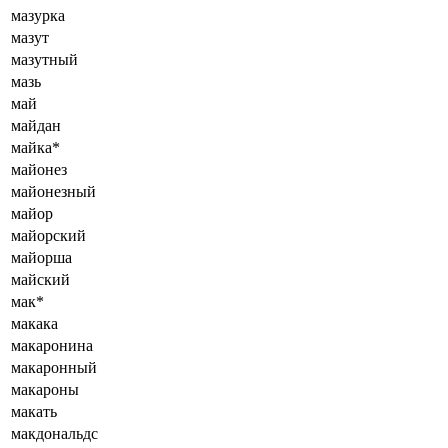
мазурка
мазут
мазутный
мазь
май
майдан
майка*
майонез
майонезный
майор
майорский
майорша
майский
мак*
макака
макаронина
макаронный
макароны
макать
макдональдс