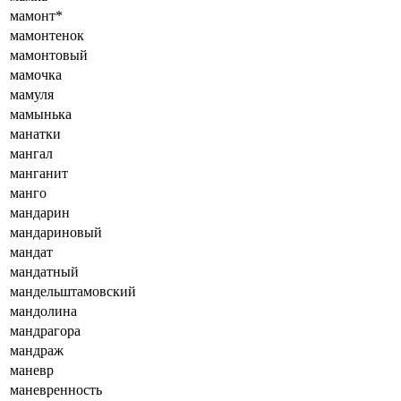
мамонт*
мамонтенок
мамонтовый
мамочка
мамуля
мамынька
манатки
мангал
манганит
манго
мандарин
мандариновый
мандат
мандатный
мандельштамовский
мандолина
мандрагора
мандраж
маневр
маневренность