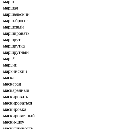
марш
маршал
маршальский
марш-бросок
маршевый
маршировать
маршрут
маршрутка
маршрутный
марь*
марьин
марьинский
маска
маскарад
маскарадный
маскировать
маскироваться
маскировка
маскировочный
маски-шоу
маскулинность