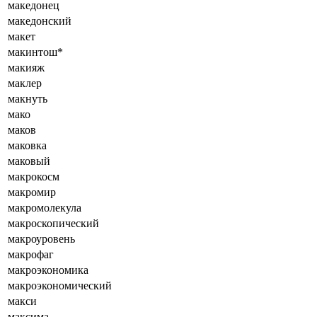
македонец
македонский
макет
макинтош*
макияж
маклер
макнуть
мако
маков
маковка
маковый
макрокосм
макромир
макромолекула
макроскопический
макроуровень
макрофаг
макроэкономика
макроэкономический
макси
максима