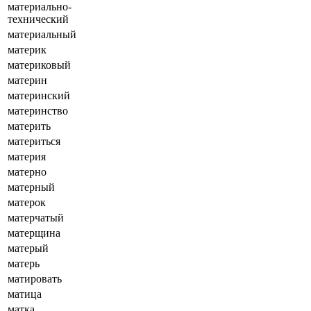
материально-
технический
материальный
материк
материковый
материн
материнский
материнство
материть
материться
материя
матерно
матерный
матерок
матерчатый
матерщина
матерый
матерь
матировать
матица
матка