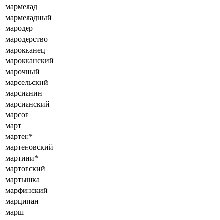
мармелад
мармеладный
мародер
мародерство
марокканец
марокканский
марочный
марсельский
марсианин
марсианский
марсов
март
мартен*
мартеновский
мартини*
мартовский
мартышка
марфинский
марципан
марш