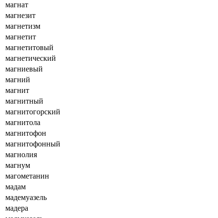
магнат
магнезит
магнетизм
магнетит
магнетитовый
магнетический
магниевый
магний
магнит
магнитный
магнитогорский
магнитола
магнитофон
магнитофонный
магнолия
магнум
магометанин
мадам
мадемуазель
мадера