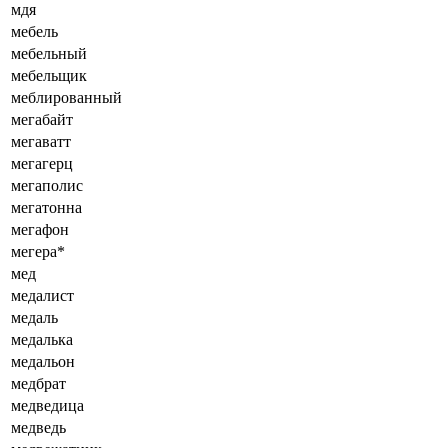
мдя
мебель
мебельный
мебельщик
меблированный
мегабайт
мегаватт
мегагерц
мегаполис
мегатонна
мегафон
мегера*
мед
медалист
медаль
медалька
медальон
медбрат
медведица
медведь