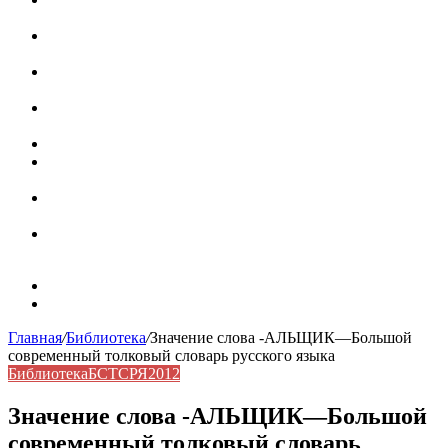
роль в коммуникации
Омограф: сущность, классификация и особенности
функционирования в русском языке
Паронимы в русском языке: природа, классификация и
роль в современной речи
Омонимы: природа языковой многозначности,
классификация и функции в русском языке
Что такое синоним: академическая расширенная статья
Синонимы, антонимы и омонимы: различия, функции и
роль в русском языке
Синонимы, антонимы и омонимы: как слова
взаимодействуют в русском языке
Синоним: использование различных слов в русском
языке
Карта сайта
Контакты
Главная
/
Библиотека
/
Значение слова -АЛЬЩИК—Большой
современный толковый словарь русского языка
Библиотека
БСТСРЯ2012
Значение слова -АЛЬЩИК—Большой
современный толковый словарь