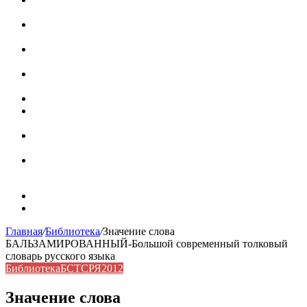
роль в коммуникации
Омограф: сущность, классификация и особенности
функционирования в русском языке
Паронимы в русском языке: природа, классификация и
роль в современной речи
Омонимы: природа языковой многозначности,
классификация и функции в русском языке
Что такое синоним: академическая расширенная статья
Синонимы, антонимы и омонимы: различия, функции и
роль в русском языке
Синонимы, антонимы и омонимы: как слова
взаимодействуют в русском языке
Синоним: использование различных слов в русском
языке
Карта сайта
Контакты
Главная
/
Библиотека
/
Значение слова
БАЛЬЗАМИРОВАННЫЙ-Большой современный толковый
словарь русского языка
Библиотека
БСТСРЯ2012
Значение слова