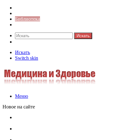
Синонимы к слову
Значение-слова
Библиотека
Ответы на кроссворды
Искать
Switch skin
Искать
Switch skin
Меню
Новое на сайте
Омонимы, паронимы и омографы в русском языке:
понятия, необычные примеры, как не путать
Паронимы в русском языке: понятие, классификация и
особенности употребления
Омонимы в русском языке: понятие, классификация и