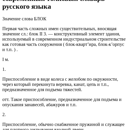
русского языка
Значение слова БЛОК
Первая часть сложных имен существительных, вносящая
значение сл.: блок II 3. — конструктивный элемент здания,
используемый в современном индустриальном строительстве
как готовая часть сооружения ( блок-кварт’ира, блок-к’орпус
и т.п. ) .
I м.
1.
Приспособление в виде колеса с желобом по окружности,
через который перекинута веревка, канат, цепь и т.п.,
предназначенное для подъема тяжестей.
отт. Такое приспособление, предназначенное для подъема и
опускания занавесей, абажуров и т.п.
2.
Приспособление, обычно снабженное пружиной и служащее
для плотного закрывания входной двери.