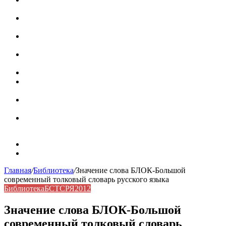
роль в коммуникации
Омограф: сущность, классификация и особенности
функционирования в русском языке
Паронимы в русском языке: природа, классификация и
роль в современной речи
Омонимы: природа языковой многозначности,
классификация и функции в русском языке
Что такое синоним: академическая расширенная статья
Синонимы, антонимы и омонимы: различия, функции и
роль в русском языке
Синонимы, антонимы и омонимы: как слова
взаимодействуют в русском языке
Синоним: использование различных слов в русском
языке
Карта сайта
Контакты
Главная
/
Библиотека
/
Значение слова БЛОК-Большой
современный толковый словарь русского языка
Библиотека
БСТСРЯ2012
Значение слова БЛОК-Большой
современный толковый словарь