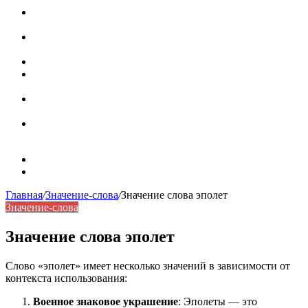
Паронимы в русском языке: природа, классификация и
роль в современной речи
Омонимы: природа языковой многозначности,
классификация и функции в русском языке
Что такое синоним: академическая расширенная статья
Синонимы, антонимы и омонимы: различия, функции и
роль в русском языке
Синонимы, антонимы и омонимы: как слова
взаимодействуют в русском языке
Синоним: использование различных слов в русском
языке
Карта сайта
Контакты
Главная
/
Значение-слова
/
Значение слова эполет
Значение-слова
Значение слова эполет
Слово «эполет» имеет несколько значений в зависимости от
контекста использования:
Военное знаковое украшение
: Эполеты — это