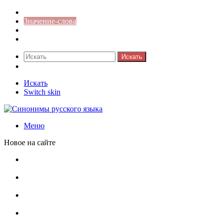
Синонимы к слову
Значение-слова
Библиотека
Ответы на кроссворды
Искать
Switch skin
Искать
Switch skin
Меню
Новое на сайте
Омонимы, паронимы и омографы в русском языке:
понятия, необычные примеры, как не путать
Паронимы в русском языке: понятие, классификация и
особенности употребления
Омонимы в русском языке: понятие, классификация и
роль в коммуникации
Омограф: сущность, классификация и особенности
функционирования в русском языке