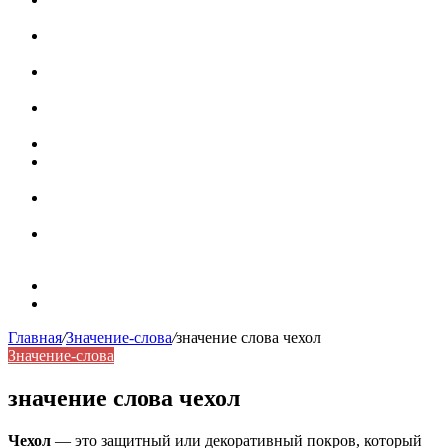
роль в коммуникации
Омограф: сущность, классификация и особенности
функционирования в русском языке
Паронимы в русском языке: природа, классификация и
роль в современной речи
Омонимы: природа языковой многозначности,
классификация и функции в русском языке
Что такое синоним: академическая расширенная статья
Синонимы, антонимы и омонимы: различия, функции и
роль в русском языке
Синонимы, антонимы и омонимы: как слова
взаимодействуют в русском языке
Синоним: использование различных слов в русском
языке
Карта сайта
Контакты
Главная
/
Значение-слова
/
значение слова чехол
Значение-слова
значение слова чехол
Чехол
— это защитный или декоративный покров, который