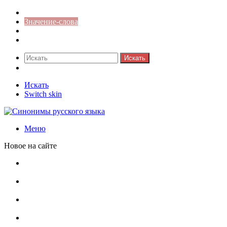
Синонимы к слову
Значение-слова
Библиотека
Ответы на кроссворды
Искать
Switch skin
Искать
Switch skin
Меню
Новое на сайте
Омонимы, паронимы и омографы в русском языке:
понятия, необычные примеры, как не путать
Паронимы в русском языке: понятие, классификация и
особенности употребления
Омонимы в русском языке: понятие, классификация и
роль в коммуникации
Омограф: сущность, классификация и особенности
функционирования в русском языке