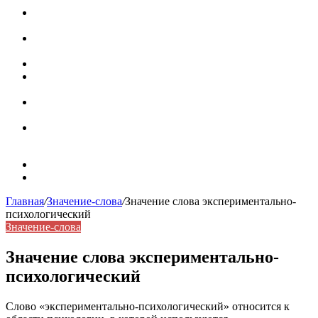
Паронимы в русском языке: природа, классификация и
роль в современной речи
Омонимы: природа языковой многозначности,
классификация и функции в русском языке
Что такое синоним: академическая расширенная статья
Синонимы, антонимы и омонимы: различия, функции и
роль в русском языке
Синонимы, антонимы и омонимы: как слова
взаимодействуют в русском языке
Синоним: использование различных слов в русском
языке
Карта сайта
Контакты
Главная
/
Значение-слова
/
Значение слова экспериментально-
психологический
Значение-слова
Значение слова экспериментально-
психологический
Слово «экспериментально-психологический» относится к