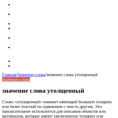
Паронимы в русском языке: природа, классификация и
роль в современной речи
Омонимы: природа языковой многозначности,
классификация и функции в русском языке
Что такое синоним: академическая расширенная статья
Синонимы, антонимы и омонимы: различия, функции и
роль в русском языке
Синонимы, антонимы и омонимы: как слова
взаимодействуют в русском языке
Синоним: использование различных слов в русском
языке
Карта сайта
Контакты
Главная
/
Значение-слова
/
значение слова утолщенный
Значение-слова
значение слова утолщенный
Слово «утолщенный» означает имеющий большую толщину
или более толстый по сравнению с чем-то другим. Это
прилагательное используется для описания объектов или
материалов, которые имеют увеличенную толщину или