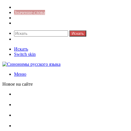
Синонимы к слову
Значение-слова
Библиотека
Ответы на кроссворды
Искать
Switch skin
Искать
Switch skin
Меню
Новое на сайте
Омонимы, паронимы и омографы в русском языке:
понятия, необычные примеры, как не путать
Паронимы в русском языке: понятие, классификация и
особенности употребления
Омонимы в русском языке: понятие, классификация и
роль в коммуникации
Омограф: сущность, классификация и особенности
функционирования в русском языке