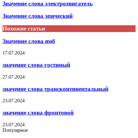
Значение слова электродвигатель
Значение слова эпический
Похожие статьи
Значение слова ямб
17.07.2024
значение слова гостиный
27.07.2024
значение слова трансконтинентальный
23.07.2024
значение слова фронтовой
23.07.2024
Популярное