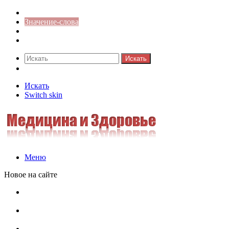
Синонимы к слову
Значение-слова
Библиотека
Ответы на кроссворды
Искать
Switch skin
Искать
Switch skin
Меню
Новое на сайте
Омонимы, паронимы и омографы в русском языке:
понятия, необычные примеры, как не путать
Паронимы в русском языке: понятие, классификация и
особенности употребления
Омонимы в русском языке: понятие, классификация и