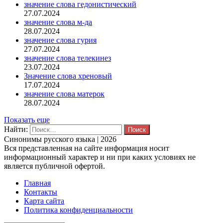
значение слова гедонистический
27.07.2024
значение слова м-да
28.07.2024
значение слова гурия
27.07.2024
значение слова телекинез
23.07.2024
Значение слова хреновый
17.07.2024
значение слова матерок
28.07.2024
Показать еще
Найти:
Синонимы русского языка | 2026
Вся представленная на сайте информация носит
информационный характер и ни при каких условиях не
является публичной офертой.
Главная
Контакты
Карта сайта
Политика конфиденциальности