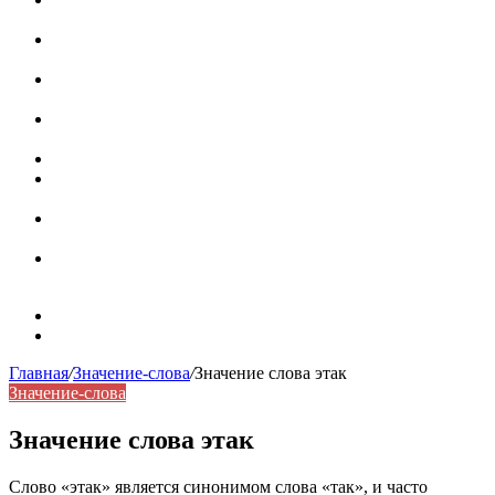
роль в коммуникации
Омограф: сущность, классификация и особенности
функционирования в русском языке
Паронимы в русском языке: природа, классификация и
роль в современной речи
Омонимы: природа языковой многозначности,
классификация и функции в русском языке
Что такое синоним: академическая расширенная статья
Синонимы, антонимы и омонимы: различия, функции и
роль в русском языке
Синонимы, антонимы и омонимы: как слова
взаимодействуют в русском языке
Синоним: использование различных слов в русском
языке
Карта сайта
Контакты
Главная
/
Значение-слова
/
Значение слова этак
Значение-слова
Значение слова этак
Слово «этак» является синонимом слова «так», и часто