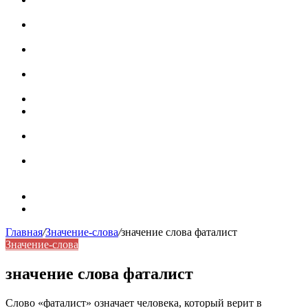
роль в коммуникации
Омограф: сущность, классификация и особенности
функционирования в русском языке
Паронимы в русском языке: природа, классификация и
роль в современной речи
Омонимы: природа языковой многозначности,
классификация и функции в русском языке
Что такое синоним: академическая расширенная статья
Синонимы, антонимы и омонимы: различия, функции и
роль в русском языке
Синонимы, антонимы и омонимы: как слова
взаимодействуют в русском языке
Синоним: использование различных слов в русском
языке
Карта сайта
Контакты
Главная
/
Значение-слова
/
значение слова фаталист
Значение-слова
значение слова фаталист
Слово «фаталист» означает человека, который верит в