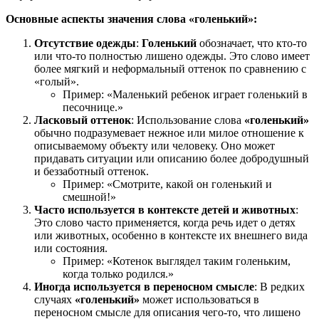
Основные аспекты значения слова «голенький»:
Отсутствие одежды
:
Голенький
обозначает, что кто-то
или что-то полностью лишено одежды. Это слово имеет
более мягкий и неформальный оттенок по сравнению с
«голый».
Пример: «Маленький ребенок играет голенький в
песочнице.»
Ласковый оттенок
: Использование слова
«голенький»
обычно подразумевает нежное или милое отношение к
описываемому объекту или человеку. Оно может
придавать ситуации или описанию более добродушный
и беззаботный оттенок.
Пример: «Смотрите, какой он голенький и
смешной!»
Часто используется в контексте детей и животных
:
Это слово часто применяется, когда речь идет о детях
или животных, особенно в контексте их внешнего вида
или состояния.
Пример: «Котенок выглядел таким голеньким,
когда только родился.»
Иногда используется в переносном смысле
: В редких
случаях
«голенький»
может использоваться в
переносном смысле для описания чего-то, что лишено