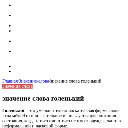
Паронимы в русском языке: природа, классификация и
роль в современной речи
Омонимы: природа языковой многозначности,
классификация и функции в русском языке
Что такое синоним: академическая расширенная статья
Синонимы, антонимы и омонимы: различия, функции и
роль в русском языке
Синонимы, антонимы и омонимы: как слова
взаимодействуют в русском языке
Синоним: использование различных слов в русском
языке
Карта сайта
Контакты
Главная
/
Значение-слова
/
значение слова голенький
Значение-слова
значение слова голенький
Голенький
– это уменьшительно-ласкательная форма слова
«голый»
. Это прилагательное используется для описания
состояния, когда кто-то или что-то не имеет одежды, часто в
неформальной и ласковой форме.