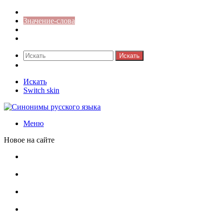
Синонимы к слову
Значение-слова
Библиотека
Ответы на кроссворды
Искать
Switch skin
Искать
Switch skin
Меню
Новое на сайте
Омонимы, паронимы и омографы в русском языке:
понятия, необычные примеры, как не путать
Паронимы в русском языке: понятие, классификация и
особенности употребления
Омонимы в русском языке: понятие, классификация и
роль в коммуникации
Омограф: сущность, классификация и особенности
функционирования в русском языке