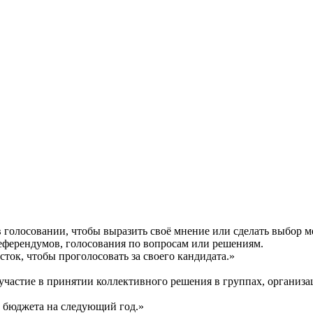
ция и функции в русском языке
ль в русском языке
вуют в русском языке
е
ь в голосовании, чтобы выразить своё мнение или сделать выбо
 референдумов, голосования по вопросам или решениям.
сток, чтобы проголосовать за своего кандидата.»
 участие в принятии коллективного решения в группах, организа
е бюджета на следующий год.»