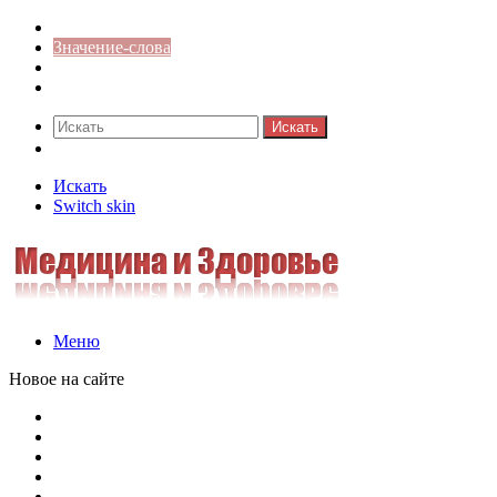
Синонимы к слову
Значение-слова
Библиотека
Ответы на кроссворды
Искать
Switch skin
Искать
Switch skin
Меню
Новое на сайте
Омонимы, паронимы и омографы в русском языке: поняти
Паронимы в русском языке: понятие, классификация и о
Омонимы в русском языке: понятие, классификация и ро
Омограф: сущность, классификация и особенности функц
Паронимы в русском языке: природа, классификация и ро