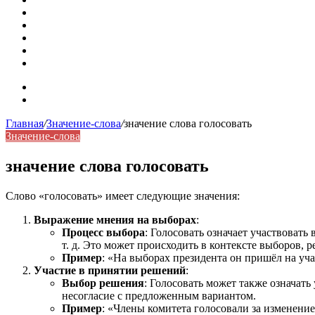
Омонимы: природа языковой многозначности, классифика
Что такое синоним: академическая расширенная статья
Синонимы, антонимы и омонимы: различия, функции и ро
Синонимы, антонимы и омонимы: как слова взаимодейст
Синоним: использование различных слов в русском язык
Карта сайта
Контакты
Главная
/
Значение-слова
/
значение слова голосовать
Значение-слова
значение слова голосовать
Слово «голосовать» имеет следующие значения:
Выражение мнения на выборах
:
Процесс выбора
: Голосовать означает участвоват
т. д. Это может происходить в контексте выборов,
Пример
: «На выборах президента он пришёл на уча
Участие в принятии решений
:
Выбор решения
: Голосовать может также означать
несогласие с предложенным вариантом.
Пример
: «Члены комитета голосовали за изменени