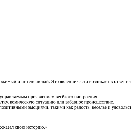
ция и функции в русском языке
ль в русском языке
вуют в русском языке
е
ержимый и интенсивный. Это явление часто возникает в ответ на
еуправляемым проявлением весёлого настроения.
шутку, комическую ситуацию или забавное происшествие.
 позитивными эмоциями, такими как радость, веселье и удовольс
ассказал свою историю.»