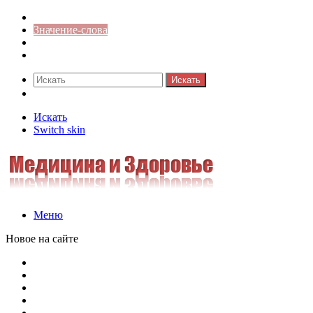
Синонимы к слову
Значение-слова
Библиотека
Ответы на кроссворды
Искать
Switch skin
Искать
Switch skin
Меню
Новое на сайте
Омонимы, паронимы и омографы в русском языке: поняти
Паронимы в русском языке: понятие, классификация и о
Омонимы в русском языке: понятие, классификация и ро
Омограф: сущность, классификация и особенности функц
Паронимы в русском языке: природа, классификация и ро