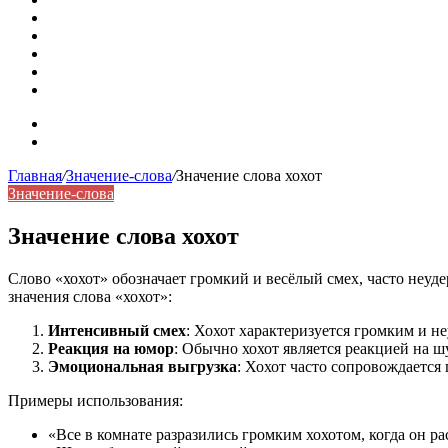
Омонимы: природа языковой многозначности, классифика
Что такое синоним: академическая расширенная статья
Синонимы, антонимы и омонимы: различия, функции и ро
Синонимы, антонимы и омонимы: как слова взаимодейст
Синоним: использование различных слов в русском язык
Карта сайта
Контакты
Главная
/
Значение-слова
/
Значение слова хохот
Значение-слова
Значение слова хохот
Слово «хохот» обозначает громкий и весёлый смех, часто неуд
значения слова «хохот»:
Интенсивный смех
: Хохот характеризуется громким и н
Реакция на юмор
: Обычно хохот является реакцией на 
Эмоциональная выгрузка
: Хохот часто сопровождается
Примеры использования:
«Все в комнате разразились громким хохотом, когда он р