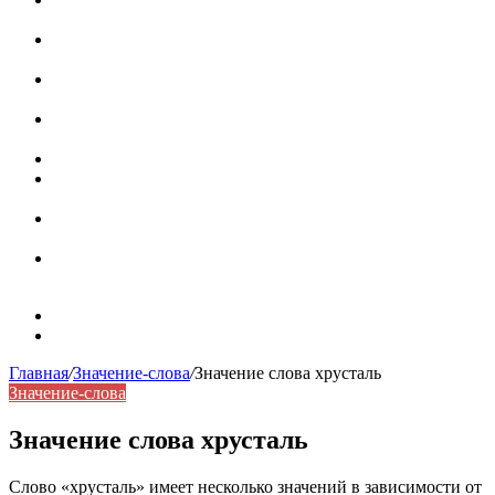
роль в коммуникации
Омограф: сущность, классификация и особенности
функционирования в русском языке
Паронимы в русском языке: природа, классификация и
роль в современной речи
Омонимы: природа языковой многозначности,
классификация и функции в русском языке
Что такое синоним: академическая расширенная статья
Синонимы, антонимы и омонимы: различия, функции и
роль в русском языке
Синонимы, антонимы и омонимы: как слова
взаимодействуют в русском языке
Синоним: использование различных слов в русском
языке
Карта сайта
Контакты
Главная
/
Значение-слова
/
Значение слова хрусталь
Значение-слова
Значение слова хрусталь
Слово «хрусталь» имеет несколько значений в зависимости от