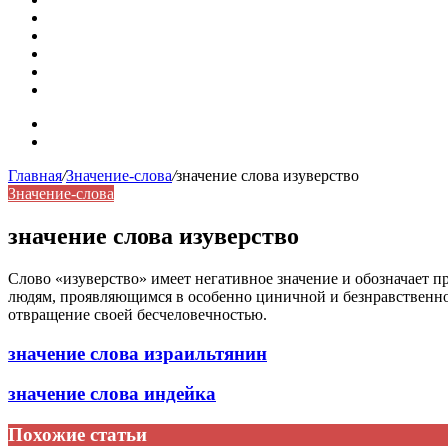
Омонимы: природа языковой многозначности, классифика
Что такое синоним: академическая расширенная статья
Синонимы, антонимы и омонимы: различия, функции и ро
Синонимы, антонимы и омонимы: как слова взаимодейст
Синоним: использование различных слов в русском язык
Карта сайта
Контакты
Главная
/
Значение-слова
/
значение слова изуверство
Значение-слова
значение слова изуверство
Слово «изуверство» имеет негативное значение и обозначает 
людям, проявляющимся в особенно циничной и безнравственной
отвращение своей бесчеловечностью.
значение слова израильтянин
значение слова индейка
Похожие статьи