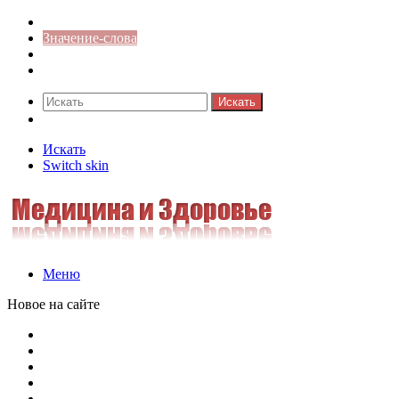
Синонимы к слову
Значение-слова
Библиотека
Ответы на кроссворды
Искать
Switch skin
Искать
Switch skin
Меню
Новое на сайте
Омонимы, паронимы и омографы в русском языке: поняти
Паронимы в русском языке: понятие, классификация и о
Омонимы в русском языке: понятие, классификация и ро
Омограф: сущность, классификация и особенности функц
Паронимы в русском языке: природа, классификация и ро