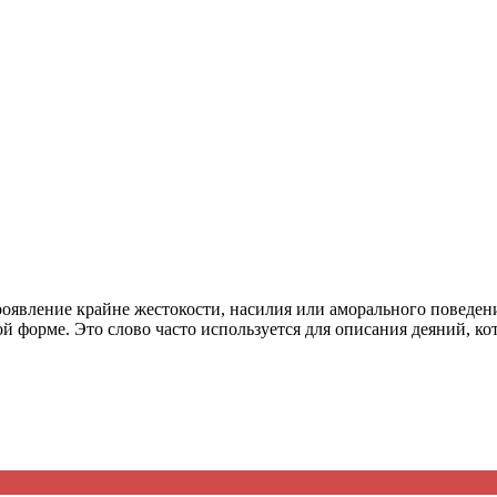
ция и функции в русском языке
ль в русском языке
вуют в русском языке
е
проявление крайне жестокости, насилия или аморального поведе
 форме. Это слово часто используется для описания деяний, к