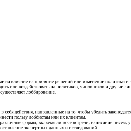
ция и функции в русском языке
ль в русском языке
вуют в русском языке
е
ые на влияние на принятие решений или изменение политики и з
едить или воздействовать на политиков, чиновников и другие 
осуществляет лоббирование.
 в себя действия, направленные на то, чтобы убедить законода
инести пользу лоббистам или их клиентам.
различные формы, включая личные встречи, написание писем, 
оставление экспертных данных и исследований.