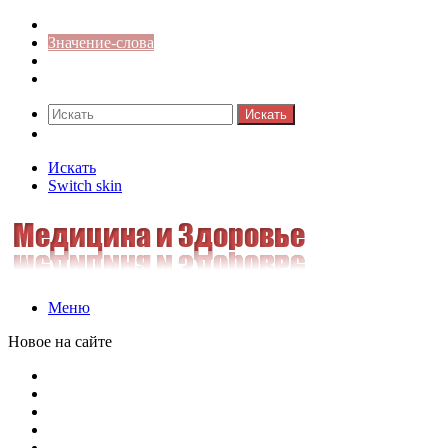
Синонимы к слову
Значение-слова
Библиотека
Ответы на кроссворды
Искать
Switch skin
Искать
Switch skin
Меню
Новое на сайте
Омонимы, паронимы и омографы в русском языке: поняти
Паронимы в русском языке: понятие, классификация и о
Омонимы в русском языке: понятие, классификация и ро
Омограф: сущность, классификация и особенности функц
Паронимы в русском языке: природа, классификация и ро