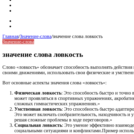
Синонимы, антонимы и омонимы: как слова взаимодейст
Синоним: использование различных слов в русском язык
Карта сайта
Контакты
Главная
/
Значение-слова
/
значение слова ловкость
Значение-слова
значение слова ловкость
Слово «ловкость» обозначает способность выполнять действия 
своими движениями, использовать свои физические и умственн
Вот основные аспекты значения слова «ловкость»:
Физическая ловкость
: Это способность быстро и точно
может проявляться в спортивных упражнениях, акробатик
сложных гимнастических упражнениях.»
Умственная ловкость
: Это способность быстро адаптир
Это может включать сообразительность, находчивость и
решая сложные проблемы в ходе переговоров.»
Социальная ловкость
: Это умение эффективно взаимоде
социальными ситуациями и конфликтами.Пример использо