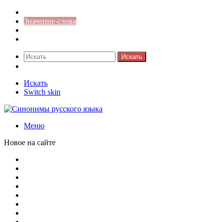
Синонимы к слову
Значение-слова
Библиотека
Ответы на кроссворды
Искать
Switch skin
Искать
Switch skin
Меню
Новое на сайте
Омонимы, паронимы и омографы в русском языке: поняти
Паронимы в русском языке: понятие, классификация и о
Омонимы в русском языке: понятие, классификация и ро
Омограф: сущность, классификация и особенности функц
Паронимы в русском языке: природа, классификация и ро
Омонимы: природа языковой многозначности, классифика
Что такое синоним: академическая расширенная статья
Синонимы, антонимы и омонимы: различия, функции и ро