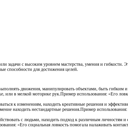
вуют в русском языке
е
или задачи с высоким уровнем мастерства, умения и гибкости. Э
ые способности для достижения целей.
 выполнять движения, манипулировать объектами, быть гибким 
е, или в мелкой моторике рук.Пример использования: «Его ловко
оваться к изменениям, находить креативные решения и эффектив
 умение находить нестандартные решения.Пример использования
йствовать с людьми, находить подход к различным личностям и 
вания: «Его социальная ловкость помогала налаживать контак