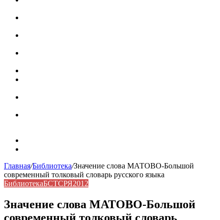
роль в коммуникации
Омограф: сущность, классификация и особенности
функционирования в русском языке
Паронимы в русском языке: природа, классификация и
роль в современной речи
Омонимы: природа языковой многозначности,
классификация и функции в русском языке
Что такое синоним: академическая расширенная статья
Синонимы, антонимы и омонимы: различия, функции и
роль в русском языке
Синонимы, антонимы и омонимы: как слова
взаимодействуют в русском языке
Синоним: использование различных слов в русском
языке
Карта сайта
Контакты
Главная
/
Библиотека
/
Значение слова МАТОВО-Большой
современный толковый словарь русского языка
Библиотека
БСТСРЯ2012
Значение слова МАТОВО-Большой
современный толковый словарь