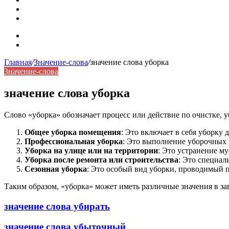
Синонимы, антонимы и омонимы: как слова взаимодейст
Синоним: использование различных слов в русском язык
Карта сайта
Контакты
Главная
/
Значение-слова
/
значение слова уборка
Значение-слова
значение слова уборка
Слово «уборка» обозначает процесс или действие по очистке,
Общее уборка помещения
: Это включает в себя уборку
Профессиональная уборка
: Это выполнение уборочных
Уборка на улице или на территории
: Это устранение мус
Уборка после ремонта или строительства
: Это специал
Сезонная уборка
: Это особый вид уборки, проводимый 
Таким образом, «уборка» может иметь различные значения в зав
значение слова убирать
значение слова убыточный