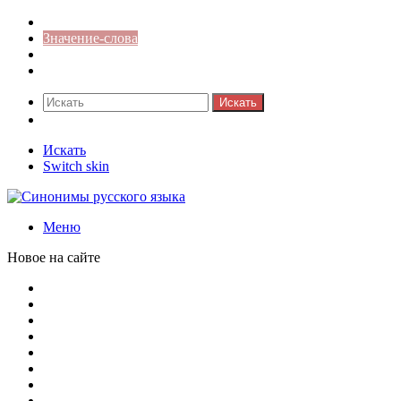
Синонимы к слову
Значение-слова
Библиотека
Ответы на кроссворды
Искать
Switch skin
Искать
Switch skin
Меню
Новое на сайте
Омонимы, паронимы и омографы в русском языке: поняти
Паронимы в русском языке: понятие, классификация и о
Омонимы в русском языке: понятие, классификация и ро
Омограф: сущность, классификация и особенности функц
Паронимы в русском языке: природа, классификация и ро
Омонимы: природа языковой многозначности, классифика
Что такое синоним: академическая расширенная статья
Синонимы, антонимы и омонимы: различия, функции и ро