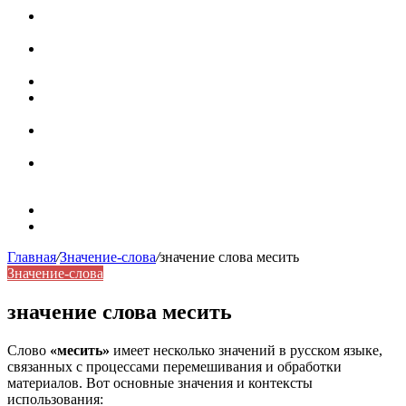
Паронимы в русском языке: природа, классификация и
роль в современной речи
Омонимы: природа языковой многозначности,
классификация и функции в русском языке
Что такое синоним: академическая расширенная статья
Синонимы, антонимы и омонимы: различия, функции и
роль в русском языке
Синонимы, антонимы и омонимы: как слова
взаимодействуют в русском языке
Синоним: использование различных слов в русском
языке
Карта сайта
Контакты
Главная
/
Значение-слова
/
значение слова месить
Значение-слова
значение слова месить
Слово
«месить»
имеет несколько значений в русском языке,
связанных с процессами перемешивания и обработки
материалов. Вот основные значения и контексты
использования: