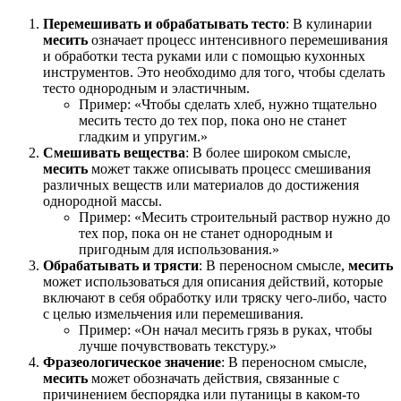
Перемешивать и обрабатывать тесто
: В кулинарии
месить
означает процесс интенсивного перемешивания
и обработки теста руками или с помощью кухонных
инструментов. Это необходимо для того, чтобы сделать
тесто однородным и эластичным.
Пример: «Чтобы сделать хлеб, нужно тщательно
месить тесто до тех пор, пока оно не станет
гладким и упругим.»
Смешивать вещества
: В более широком смысле,
месить
может также описывать процесс смешивания
различных веществ или материалов до достижения
однородной массы.
Пример: «Месить строительный раствор нужно до
тех пор, пока он не станет однородным и
пригодным для использования.»
Обрабатывать и трясти
: В переносном смысле,
месить
может использоваться для описания действий, которые
включают в себя обработку или тряску чего-либо, часто
с целью измельчения или перемешивания.
Пример: «Он начал месить грязь в руках, чтобы
лучше почувствовать текстуру.»
Фразеологическое значение
: В переносном смысле,
месить
может обозначать действия, связанные с
причинением беспорядка или путаницы в каком-то