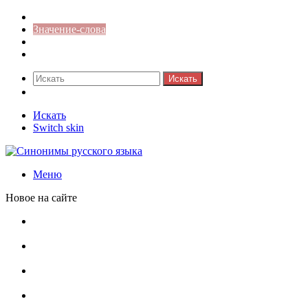
Синонимы к слову
Значение-слова
Библиотека
Ответы на кроссворды
Искать
Switch skin
Искать
Switch skin
Меню
Новое на сайте
Омонимы, паронимы и омографы в русском языке:
понятия, необычные примеры, как не путать
Паронимы в русском языке: понятие, классификация и
особенности употребления
Омонимы в русском языке: понятие, классификация и
роль в коммуникации
Омограф: сущность, классификация и особенности
функционирования в русском языке