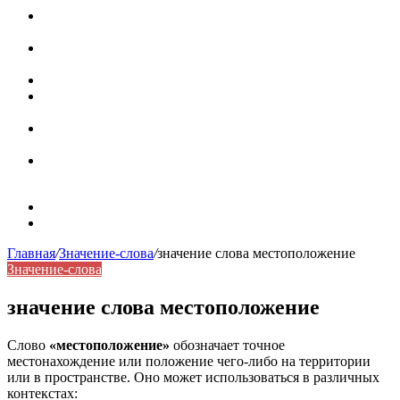
Паронимы в русском языке: природа, классификация и
роль в современной речи
Омонимы: природа языковой многозначности,
классификация и функции в русском языке
Что такое синоним: академическая расширенная статья
Синонимы, антонимы и омонимы: различия, функции и
роль в русском языке
Синонимы, антонимы и омонимы: как слова
взаимодействуют в русском языке
Синоним: использование различных слов в русском
языке
Карта сайта
Контакты
Главная
/
Значение-слова
/
значение слова местоположение
Значение-слова
значение слова местоположение
Слово
«местоположение»
обозначает точное
местонахождение или положение чего-либо на территории
или в пространстве. Оно может использоваться в различных
контекстах: