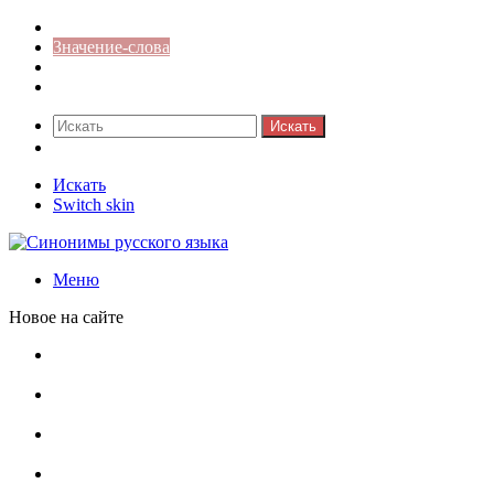
Синонимы к слову
Значение-слова
Библиотека
Ответы на кроссворды
Искать
Switch skin
Искать
Switch skin
Меню
Новое на сайте
Омонимы, паронимы и омографы в русском языке:
понятия, необычные примеры, как не путать
Паронимы в русском языке: понятие, классификация и
особенности употребления
Омонимы в русском языке: понятие, классификация и
роль в коммуникации
Омограф: сущность, классификация и особенности
функционирования в русском языке