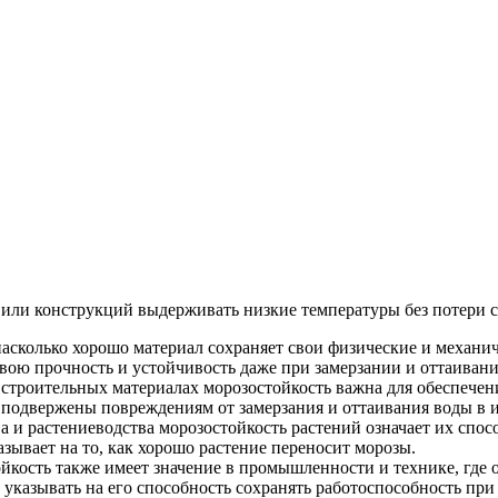
ция и функции в русском языке
ль в русском языке
вуют в русском языке
е
 или конструкций выдерживать низкие температуры без потери с
насколько хорошо материал сохраняет свои физические и механи
 свою прочность и устойчивость даже при замерзании и оттаивани
и строительных материалах морозостойкость важна для обеспече
подвержены повреждениям от замерзания и оттаивания воды в и
ва и растениеводства морозостойкость растений означает их спо
зывает на то, как хорошо растение переносит морозы.
ойкость также имеет значение в промышленности и технике, где
указывать на его способность сохранять работоспособность при