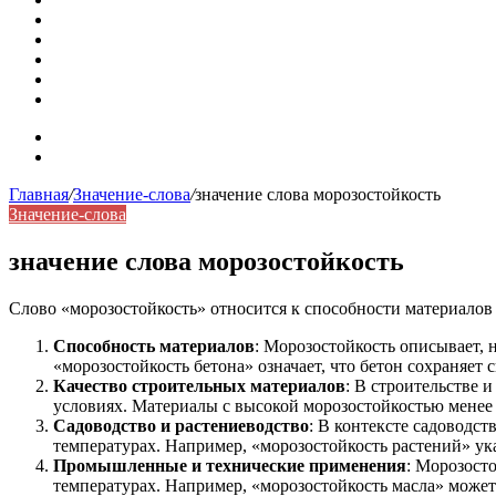
Омонимы: природа языковой многозначности, классифика
Что такое синоним: академическая расширенная статья
Синонимы, антонимы и омонимы: различия, функции и ро
Синонимы, антонимы и омонимы: как слова взаимодейст
Синоним: использование различных слов в русском язык
Карта сайта
Контакты
Главная
/
Значение-слова
/
значение слова морозостойкость
Значение-слова
значение слова морозостойкость
Слово «морозостойкость» относится к способности материалов
Способность материалов
: Морозостойкость описывает, 
«морозостойкость бетона» означает, что бетон сохраняет
Качество строительных материалов
: В строительстве 
условиях. Материалы с высокой морозостойкостью менее 
Садоводство и растениеводство
: В контексте садоводст
температурах. Например, «морозостойкость растений» ука
Промышленные и технические применения
: Морозост
температурах. Например, «морозостойкость масла» может 