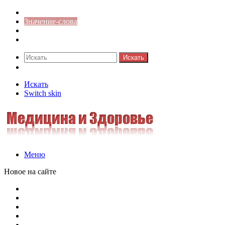
Синонимы к слову
Значение-слова
Библиотека
Ответы на кроссворды
Искать
Switch skin
Искать
Switch skin
Меню
Новое на сайте
Омонимы, паронимы и омографы в русском языке: поняти
Паронимы в русском языке: понятие, классификация и о
Омонимы в русском языке: понятие, классификация и ро
Омограф: сущность, классификация и особенности функц
Паронимы в русском языке: природа, классификация и ро