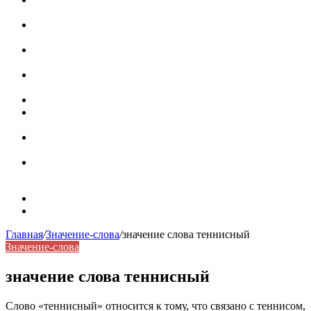
роль в коммуникации
Омограф: сущность, классификация и особенности
функционирования в русском языке
Паронимы в русском языке: природа, классификация и
роль в современной речи
Омонимы: природа языковой многозначности,
классификация и функции в русском языке
Что такое синоним: академическая расширенная статья
Синонимы, антонимы и омонимы: различия, функции и
роль в русском языке
Синонимы, антонимы и омонимы: как слова
взаимодействуют в русском языке
Синоним: использование различных слов в русском
языке
Карта сайта
Контакты
Главная
/
Значение-слова
/
значение слова теннисный
Значение-слова
значение слова теннисный
Слово «теннисный» относится к тому, что связано с теннисом,