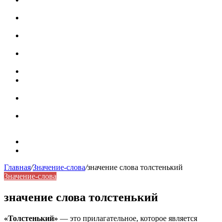
роль в коммуникации
Омограф: сущность, классификация и особенности
функционирования в русском языке
Паронимы в русском языке: природа, классификация и
роль в современной речи
Омонимы: природа языковой многозначности,
классификация и функции в русском языке
Что такое синоним: академическая расширенная статья
Синонимы, антонимы и омонимы: различия, функции и
роль в русском языке
Синонимы, антонимы и омонимы: как слова
взаимодействуют в русском языке
Синоним: использование различных слов в русском
языке
Карта сайта
Контакты
Главная
/
Значение-слова
/
значение слова толстенький
Значение-слова
значение слова толстенький
«Толстенький»
— это прилагательное, которое является