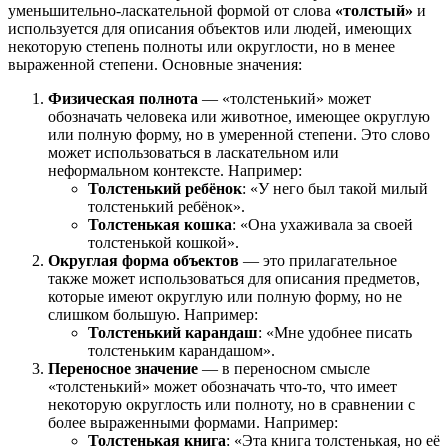
уменьшительно-ласкательной формой от слова
«толстый»
и
используется для описания объектов или людей, имеющих
некоторую степень полноты или округлости, но в менее
выраженной степени. Основные значения:
Физическая полнота
— «толстенький» может
обозначать человека или животное, имеющее округлую
или полную форму, но в умеренной степени. Это слово
может использоваться в ласкательном или
неформальном контексте. Например:
Толстенький ребёнок
: «У него был такой милый
толстенький ребёнок».
Толстенькая кошка
: «Она ухаживала за своей
толстенькой кошкой».
Округлая форма объектов
— это прилагательное
также может использоваться для описания предметов,
которые имеют округлую или полную форму, но не
слишком большую. Например:
Толстенький карандаш
: «Мне удобнее писать
толстеньким карандашом».
Переносное значение
— в переносном смысле
«толстенький» может обозначать что-то, что имеет
некоторую округлость или полноту, но в сравнении с
более выраженными формами. Например:
Толстенькая книга
: «Эта книга толстенькая, но её