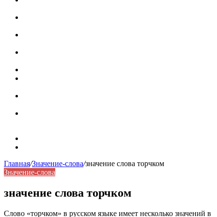
роль в коммуникации
Омограф: сущность, классификация и особенности
функционирования в русском языке
Паронимы в русском языке: природа, классификация и
роль в современной речи
Омонимы: природа языковой многозначности,
классификация и функции в русском языке
Что такое синоним: академическая расширенная статья
Синонимы, антонимы и омонимы: различия, функции и
роль в русском языке
Синонимы, антонимы и омонимы: как слова
взаимодействуют в русском языке
Синоним: использование различных слов в русском
языке
Карта сайта
Контакты
Главная
/
Значение-слова
/
значение слова торчком
Значение-слова
значение слова торчком
Слово «торчком» в русском языке имеет несколько значений в