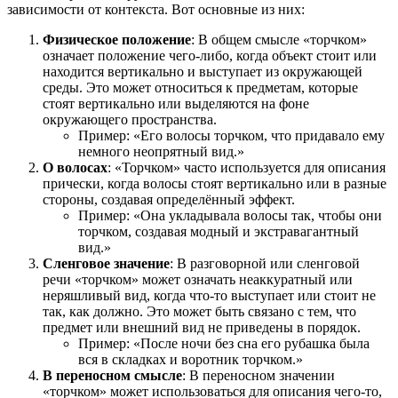
зависимости от контекста. Вот основные из них:
Физическое положение
: В общем смысле «торчком»
означает положение чего-либо, когда объект стоит или
находится вертикально и выступает из окружающей
среды. Это может относиться к предметам, которые
стоят вертикально или выделяются на фоне
окружающего пространства.
Пример: «Его волосы торчком, что придавало ему
немного неопрятный вид.»
О волосах
: «Торчком» часто используется для описания
прически, когда волосы стоят вертикально или в разные
стороны, создавая определённый эффект.
Пример: «Она укладывала волосы так, чтобы они
торчком, создавая модный и экстравагантный
вид.»
Сленговое значение
: В разговорной или сленговой
речи «торчком» может означать неаккуратный или
неряшливый вид, когда что-то выступает или стоит не
так, как должно. Это может быть связано с тем, что
предмет или внешний вид не приведены в порядок.
Пример: «После ночи без сна его рубашка была
вся в складках и воротник торчком.»
В переносном смысле
: В переносном значении
«торчком» может использоваться для описания чего-то,