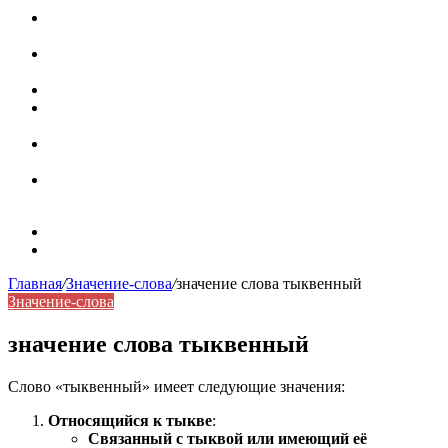
Паронимы в русском языке: природа, классификация и
роль в современной речи
Омонимы: природа языковой многозначности,
классификация и функции в русском языке
Что такое синоним: академическая расширенная статья
Синонимы, антонимы и омонимы: различия, функции и
роль в русском языке
Синонимы, антонимы и омонимы: как слова
взаимодействуют в русском языке
Синоним: использование различных слов в русском
языке
Карта сайта
Контакты
Главная
/
Значение-слова
/
значение слова тыквенный
Значение-слова
значение слова тыквенный
Слово «тыквенный» имеет следующие значения:
Относящийся к тыкве
:
Связанный с тыквой или имеющий её