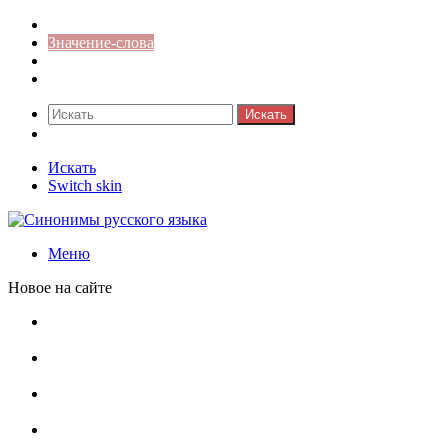
Синонимы к слову
Значение-слова
Библиотека
Ответы на кроссворды
Искать
Switch skin
Искать
Switch skin
Меню
Новое на сайте
Омонимы, паронимы и омографы в русском языке:
понятия, необычные примеры, как не путать
Паронимы в русском языке: понятие, классификация и
особенности употребления
Омонимы в русском языке: понятие, классификация и
роль в коммуникации
Омограф: сущность, классификация и особенности
функционирования в русском языке