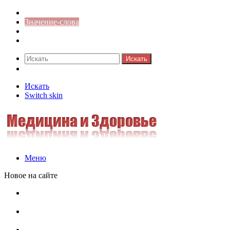
Синонимы к слову
Значение-слова
Библиотека
Ответы на кроссворды
Искать
Switch skin
Искать
Switch skin
Меню
Новое на сайте
Омонимы, паронимы и омографы в русском языке:
понятия, необычные примеры, как не путать
Паронимы в русском языке: понятие, классификация и
особенности употребления
Омонимы в русском языке: понятие, классификация и