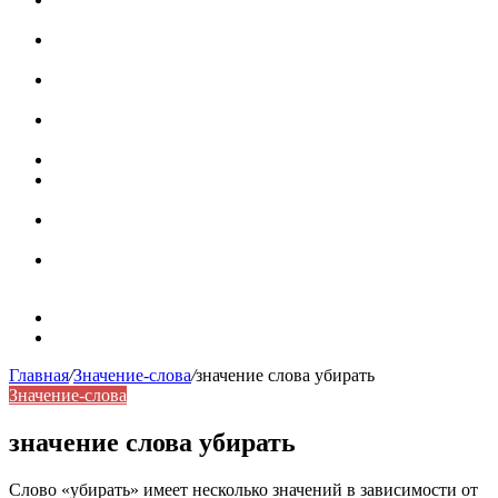
роль в коммуникации
Омограф: сущность, классификация и особенности
функционирования в русском языке
Паронимы в русском языке: природа, классификация и
роль в современной речи
Омонимы: природа языковой многозначности,
классификация и функции в русском языке
Что такое синоним: академическая расширенная статья
Синонимы, антонимы и омонимы: различия, функции и
роль в русском языке
Синонимы, антонимы и омонимы: как слова
взаимодействуют в русском языке
Синоним: использование различных слов в русском
языке
Карта сайта
Контакты
Главная
/
Значение-слова
/
значение слова убирать
Значение-слова
значение слова убирать
Слово «убирать» имеет несколько значений в зависимости от