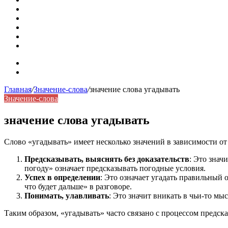
Омонимы: природа языковой многозначности, классифика
Что такое синоним: академическая расширенная статья
Синонимы, антонимы и омонимы: различия, функции и ро
Синонимы, антонимы и омонимы: как слова взаимодейст
Синоним: использование различных слов в русском язык
Карта сайта
Контакты
Главная
/
Значение-слова
/
значение слова угадывать
Значение-слова
значение слова угадывать
Слово «угадывать» имеет несколько значений в зависимости от
Предсказывать, выяснять без доказательств
: Это знач
погоду» означает предсказывать погодные условия.
Успех в определении
: Это означает угадать правильный 
что будет дальше» в разговоре.
Понимать, улавливать
: Это значит вникать в чьи-то м
Таким образом, «угадывать» часто связано с процессом предск