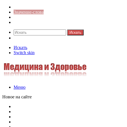
Синонимы к слову
Значение-слова
Библиотека
Ответы на кроссворды
Искать
Switch skin
Искать
Switch skin
Меню
Новое на сайте
Омонимы, паронимы и омографы в русском языке: поняти
Паронимы в русском языке: понятие, классификация и о
Омонимы в русском языке: понятие, классификация и ро
Омограф: сущность, классификация и особенности функц
Паронимы в русском языке: природа, классификация и ро