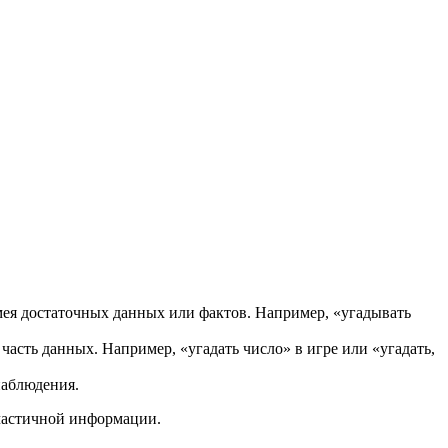
имея достаточных данных или фактов. Например, «угадывать
 часть данных. Например, «угадать число» в игре или «угадать,
наблюдения.
 частичной информации.