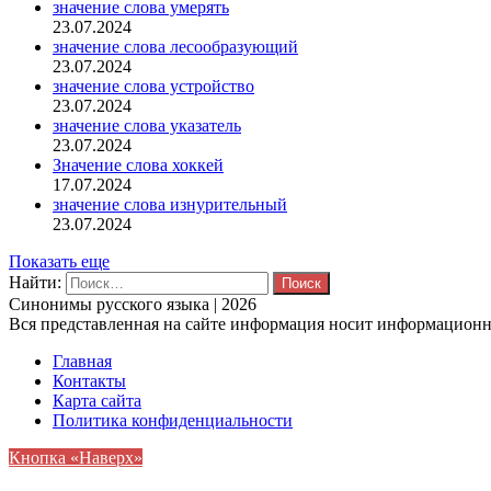
значение слова умерять
23.07.2024
значение слова лесообразующий
23.07.2024
значение слова устройство
23.07.2024
значение слова указатель
23.07.2024
Значение слова хоккей
17.07.2024
значение слова изнурительный
23.07.2024
Показать еще
Найти:
Синонимы русского языка | 2026
Вся представленная на сайте информация носит информационны
Главная
Контакты
Карта сайта
Политика конфиденциальности
Кнопка «Наверх»