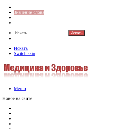
Синонимы к слову
Значение-слова
Библиотека
Ответы на кроссворды
Искать
Switch skin
Искать
Switch skin
Меню
Новое на сайте
Омонимы, паронимы и омографы в русском языке: поняти
Паронимы в русском языке: понятие, классификация и о
Омонимы в русском языке: понятие, классификация и ро
Омограф: сущность, классификация и особенности функц
Паронимы в русском языке: природа, классификация и ро