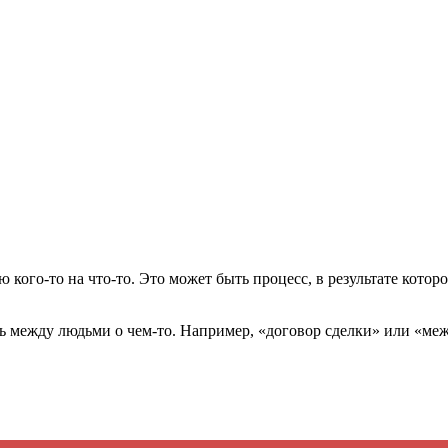
ция и функции в русском языке
ль в русском языке
вуют в русском языке
е
кого-то на что-то. Это может быть процесс, в результате которо
ь между людьми о чем-то. Например, «договор сделки» или «ме