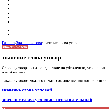
Омонимы: природа языковой многозначности, классифика
Что такое синоним: академическая расширенная статья
Синонимы, антонимы и омонимы: различия, функции и ро
Синонимы, антонимы и омонимы: как слова взаимодейст
Синоним: использование различных слов в русском язык
Карта сайта
Контакты
Главная
/
Значение-слова
/
значение слова уговор
Значение-слова
значение слова уговор
Слово «уговор» означает действие по убеждению, уговариванию 
или убеждений.
Также «уговор» может означать соглашение или договоренност
значение слова угловой
значение слова уголовно-исполнительный