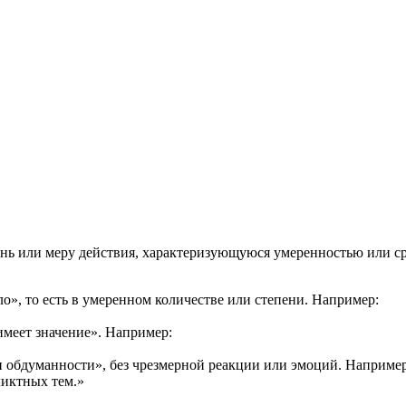
ция и функции в русском языке
ль в русском языке
вуют в русском языке
е
пень или меру действия, характеризующуюся умеренностью или с
о», то есть в умеренном количестве или степени. Например:
имеет значение». Например:
 и обдуманности», без чрезмерной реакции или эмоций. Например
ликтных тем.»