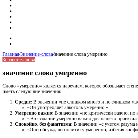
Омонимы: природа языковой многозначности, классифика
Что такое синоним: академическая расширенная статья
Синонимы, антонимы и омонимы: различия, функции и ро
Синонимы, антонимы и омонимы: как слова взаимодейст
Синоним: использование различных слов в русском язык
Карта сайта
Контакты
Главная
/
Значение-слова
/
значение слова умеренно
Значение-слова
значение слова умеренно
Слово «умеренно» является наречием, которое обозначает сте
иметь следующие значения:
Средне
: В значении «не слишком много и не слишком мал
«Он употребляет алкоголь умеренно.»
Умеренно важно
: В значении «не критически важно, но 
«Это задание умеренно важно для нашего проекта.»
Спокойно, без фанатизма
: В значении «с учетом разума
«Они обсуждали политику умеренно, избегая конф