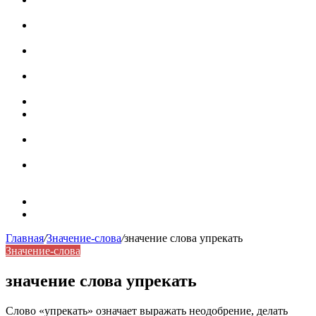
роль в коммуникации
Омограф: сущность, классификация и особенности
функционирования в русском языке
Паронимы в русском языке: природа, классификация и
роль в современной речи
Омонимы: природа языковой многозначности,
классификация и функции в русском языке
Что такое синоним: академическая расширенная статья
Синонимы, антонимы и омонимы: различия, функции и
роль в русском языке
Синонимы, антонимы и омонимы: как слова
взаимодействуют в русском языке
Синоним: использование различных слов в русском
языке
Карта сайта
Контакты
Главная
/
Значение-слова
/
значение слова упрекать
Значение-слова
значение слова упрекать
Слово «упрекать» означает выражать неодобрение, делать