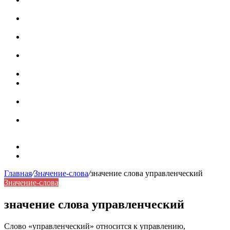
роль в коммуникации
Омограф: сущность, классификация и особенности
функционирования в русском языке
Паронимы в русском языке: природа, классификация и
роль в современной речи
Омонимы: природа языковой многозначности,
классификация и функции в русском языке
Что такое синоним: академическая расширенная статья
Синонимы, антонимы и омонимы: различия, функции и
роль в русском языке
Синонимы, антонимы и омонимы: как слова
взаимодействуют в русском языке
Синоним: использование различных слов в русском
языке
Карта сайта
Контакты
Главная
/
Значение-слова
/
значение слова управленческий
Значение-слова
значение слова управленческий
Слово «управленческий» относится к управлению,