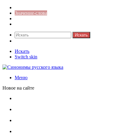
Синонимы к слову
Значение-слова
Библиотека
Ответы на кроссворды
Искать
Switch skin
Искать
Switch skin
Меню
Новое на сайте
Омонимы, паронимы и омографы в русском языке:
понятия, необычные примеры, как не путать
Паронимы в русском языке: понятие, классификация и
особенности употребления
Омонимы в русском языке: понятие, классификация и
роль в коммуникации
Омограф: сущность, классификация и особенности
функционирования в русском языке