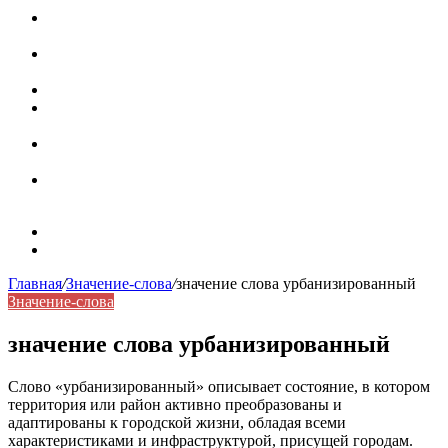
Паронимы в русском языке: природа, классификация и
роль в современной речи
Омонимы: природа языковой многозначности,
классификация и функции в русском языке
Что такое синоним: академическая расширенная статья
Синонимы, антонимы и омонимы: различия, функции и
роль в русском языке
Синонимы, антонимы и омонимы: как слова
взаимодействуют в русском языке
Синоним: использование различных слов в русском
языке
Карта сайта
Контакты
Главная
/
Значение-слова
/
значение слова урбанизированный
Значение-слова
значение слова урбанизированный
Слово «урбанизированный» описывает состояние, в котором
территория или район активно преобразованы и
адаптированы к городской жизни, обладая всеми
характеристиками и инфраструктурой, присущей городам.