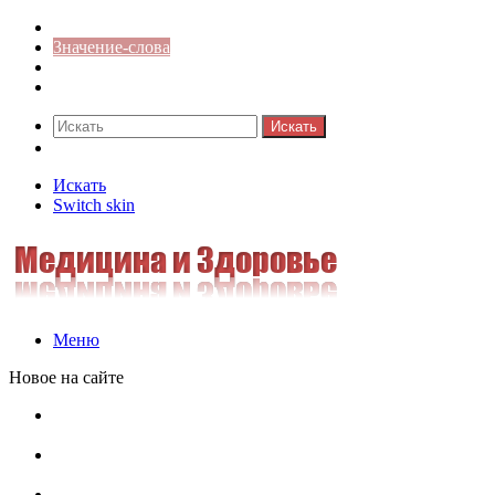
Синонимы к слову
Значение-слова
Библиотека
Ответы на кроссворды
Искать
Switch skin
Искать
Switch skin
Меню
Новое на сайте
Омонимы, паронимы и омографы в русском языке:
понятия, необычные примеры, как не путать
Паронимы в русском языке: понятие, классификация и
особенности употребления
Омонимы в русском языке: понятие, классификация и