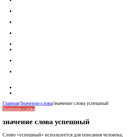
роль в коммуникации
Омограф: сущность, классификация и особенности
функционирования в русском языке
Паронимы в русском языке: природа, классификация и
роль в современной речи
Омонимы: природа языковой многозначности,
классификация и функции в русском языке
Что такое синоним: академическая расширенная статья
Синонимы, антонимы и омонимы: различия, функции и
роль в русском языке
Синонимы, антонимы и омонимы: как слова
взаимодействуют в русском языке
Синоним: использование различных слов в русском
языке
Карта сайта
Контакты
Главная
/
Значение-слова
/
значение слова успешный
Значение-слова
значение слова успешный
Слово «успешный» используется для описания человека,