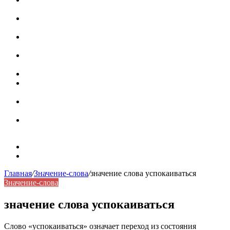
роль в коммуникации
Омограф: сущность, классификация и особенности
функционирования в русском языке
Паронимы в русском языке: природа, классификация и
роль в современной речи
Омонимы: природа языковой многозначности,
классификация и функции в русском языке
Что такое синоним: академическая расширенная статья
Синонимы, антонимы и омонимы: различия, функции и
роль в русском языке
Синонимы, антонимы и омонимы: как слова
взаимодействуют в русском языке
Синоним: использование различных слов в русском
языке
Карта сайта
Контакты
Главная
/
Значение-слова
/
значение слова успокаиваться
Значение-слова
значение слова успокаиваться
Слово «успокаиваться» означает переход из состояния