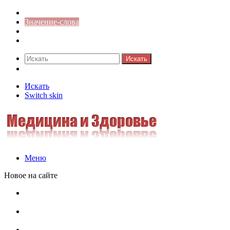
Синонимы к слову
Значение-слова
Библиотека
Ответы на кроссворды
Искать
Switch skin
Искать
Switch skin
Меню
Новое на сайте
Омонимы, паронимы и омографы в русском языке:
понятия, необычные примеры, как не путать
Паронимы в русском языке: понятие, классификация и
особенности употребления
Омонимы в русском языке: понятие, классификация и