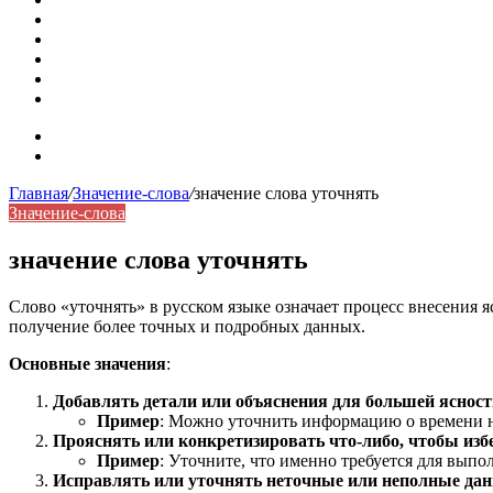
Омонимы: природа языковой многозначности, классифика
Что такое синоним: академическая расширенная статья
Синонимы, антонимы и омонимы: различия, функции и ро
Синонимы, антонимы и омонимы: как слова взаимодейст
Синоним: использование различных слов в русском язык
Карта сайта
Контакты
Главная
/
Значение-слова
/
значение слова уточнять
Значение-слова
значение слова уточнять
Слово «уточнять» в русском языке означает процесс внесения 
получение более точных и подробных данных.
Основные значения
:
Добавлять детали или объяснения для большей ясност
Пример
: Можно уточнить информацию о времени н
Прояснять или конкретизировать что-либо, чтобы изб
Пример
: Уточните, что именно требуется для выпо
Исправлять или уточнять неточные или неполные да