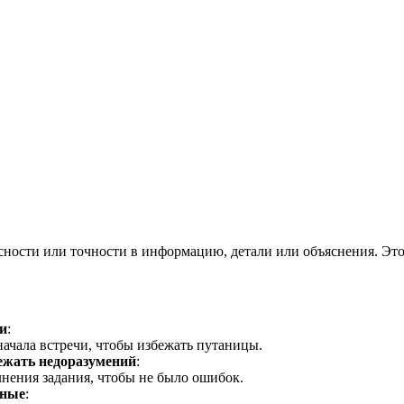
ция и функции в русском языке
ль в русском языке
вуют в русском языке
е
ясности или точности в информацию, детали или объяснения. Эт
и
:
ачала встречи, чтобы избежать путаницы.
ежать недоразумений
:
лнения задания, чтобы не было ошибок.
нные
: