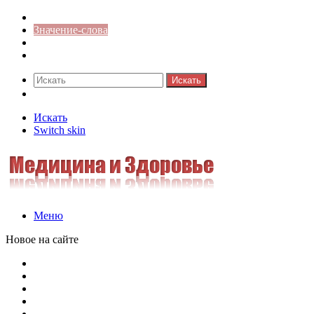
Синонимы к слову
Значение-слова
Библиотека
Ответы на кроссворды
Искать
Switch skin
Искать
Switch skin
Меню
Новое на сайте
Омонимы, паронимы и омографы в русском языке: поняти
Паронимы в русском языке: понятие, классификация и о
Омонимы в русском языке: понятие, классификация и ро
Омограф: сущность, классификация и особенности функц
Паронимы в русском языке: природа, классификация и ро