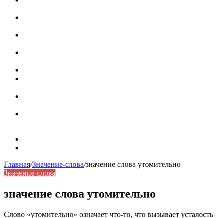
роль в коммуникации
Омограф: сущность, классификация и особенности
функционирования в русском языке
Паронимы в русском языке: природа, классификация и
роль в современной речи
Омонимы: природа языковой многозначности,
классификация и функции в русском языке
Что такое синоним: академическая расширенная статья
Синонимы, антонимы и омонимы: различия, функции и
роль в русском языке
Синонимы, антонимы и омонимы: как слова
взаимодействуют в русском языке
Синоним: использование различных слов в русском
языке
Карта сайта
Контакты
Главная
/
Значение-слова
/
значение слова утомительно
Значение-слова
значение слова утомительно
Слово «утомительно» означает что-то, что вызывает усталость