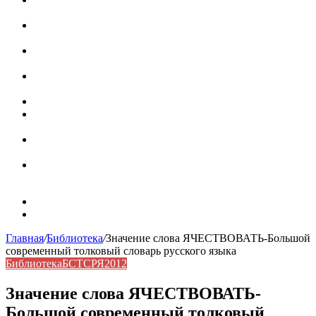
роль в коммуникации
Омограф: сущность, классификация и особенности
функционирования в русском языке
Паронимы в русском языке: природа, классификация и
роль в современной речи
Омонимы: природа языковой многозначности,
классификация и функции в русском языке
Что такое синоним: академическая расширенная статья
Синонимы, антонимы и омонимы: различия, функции и
роль в русском языке
Синонимы, антонимы и омонимы: как слова
взаимодействуют в русском языке
Синоним: использование различных слов в русском
языке
Карта сайта
Контакты
Главная
/
Библиотека
/
Значение слова ЯЧЕСТВОВАТЬ-Большой
современный толковый словарь русского языка
Библиотека
БСТСРЯ2012
Значение слова ЯЧЕСТВОВАТЬ-
Большой современный толковый