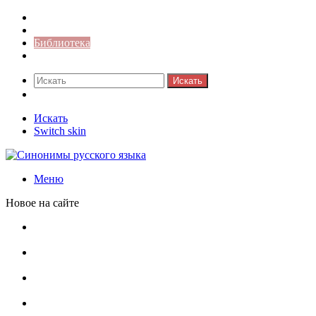
Синонимы к слову
Значение-слова
Библиотека
Ответы на кроссворды
Искать
Switch skin
Искать
Switch skin
Меню
Новое на сайте
Омонимы, паронимы и омографы в русском языке:
понятия, необычные примеры, как не путать
Паронимы в русском языке: понятие, классификация и
особенности употребления
Омонимы в русском языке: понятие, классификация и
роль в коммуникации
Омограф: сущность, классификация и особенности
функционирования в русском языке