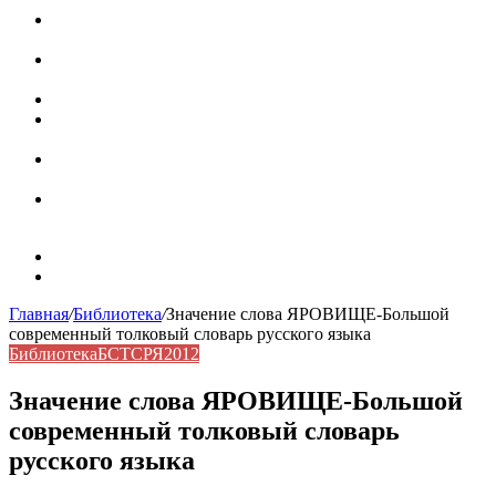
Паронимы в русском языке: природа, классификация и
роль в современной речи
Омонимы: природа языковой многозначности,
классификация и функции в русском языке
Что такое синоним: академическая расширенная статья
Синонимы, антонимы и омонимы: различия, функции и
роль в русском языке
Синонимы, антонимы и омонимы: как слова
взаимодействуют в русском языке
Синоним: использование различных слов в русском
языке
Карта сайта
Контакты
Главная
/
Библиотека
/
Значение слова ЯРОВИЩЕ-Большой
современный толковый словарь русского языка
Библиотека
БСТСРЯ2012
Значение слова ЯРОВИЩЕ-Большой
современный толковый словарь
русского языка