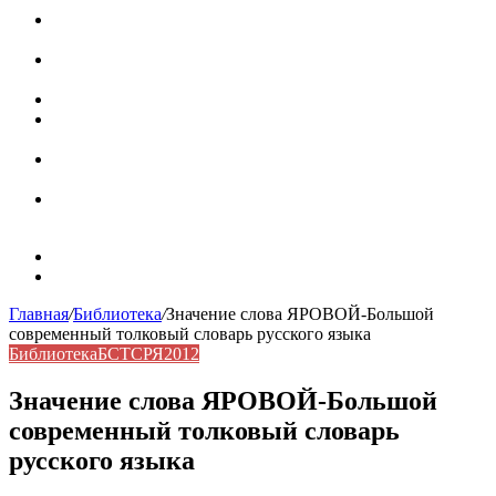
Паронимы в русском языке: природа, классификация и
роль в современной речи
Омонимы: природа языковой многозначности,
классификация и функции в русском языке
Что такое синоним: академическая расширенная статья
Синонимы, антонимы и омонимы: различия, функции и
роль в русском языке
Синонимы, антонимы и омонимы: как слова
взаимодействуют в русском языке
Синоним: использование различных слов в русском
языке
Карта сайта
Контакты
Главная
/
Библиотека
/
Значение слова ЯРОВОЙ-Большой
современный толковый словарь русского языка
Библиотека
БСТСРЯ2012
Значение слова ЯРОВОЙ-Большой
современный толковый словарь
русского языка