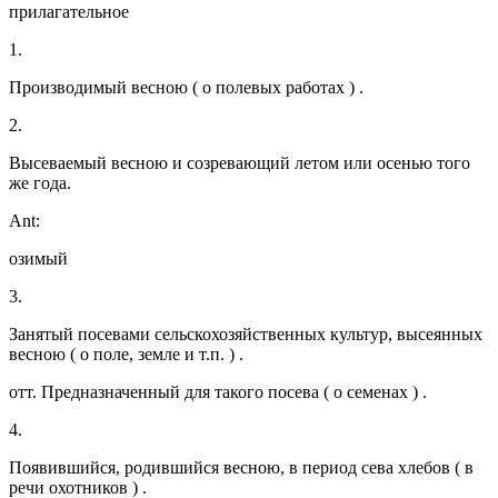
прилагательное
1.
Производимый весною ( о полевых работах ) .
2.
Высеваемый весною и созревающий летом или осенью того
же года.
Ant:
озимый
3.
Занятый посевами сельскохозяйственных культур, высеянных
весною ( о поле, земле и т.п. ) .
отт. Предназначенный для такого посева ( о семенах ) .
4.
Появившийся, родившийся весною, в период сева хлебов ( в
речи охотников ) .