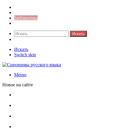
Синонимы к слову
Значение-слова
Библиотека
Ответы на кроссворды
Искать
Switch skin
Искать
Switch skin
Меню
Новое на сайте
Омонимы, паронимы и омографы в русском языке:
понятия, необычные примеры, как не путать
Паронимы в русском языке: понятие, классификация и
особенности употребления
Омонимы в русском языке: понятие, классификация и
роль в коммуникации
Омограф: сущность, классификация и особенности
функционирования в русском языке