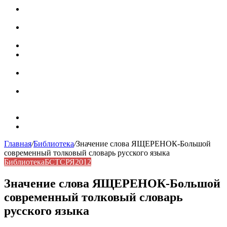
Паронимы в русском языке: природа, классификация и
роль в современной речи
Омонимы: природа языковой многозначности,
классификация и функции в русском языке
Что такое синоним: академическая расширенная статья
Синонимы, антонимы и омонимы: различия, функции и
роль в русском языке
Синонимы, антонимы и омонимы: как слова
взаимодействуют в русском языке
Синоним: использование различных слов в русском
языке
Карта сайта
Контакты
Главная
/
Библиотека
/
Значение слова ЯЩЕРЕНОК-Большой
современный толковый словарь русского языка
Библиотека
БСТСРЯ2012
Значение слова ЯЩЕРЕНОК-Большой
современный толковый словарь
русского языка