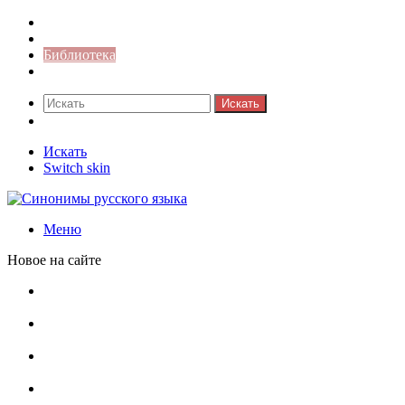
Синонимы к слову
Значение-слова
Библиотека
Ответы на кроссворды
Искать
Switch skin
Искать
Switch skin
Меню
Новое на сайте
Омонимы, паронимы и омографы в русском языке:
понятия, необычные примеры, как не путать
Паронимы в русском языке: понятие, классификация и
особенности употребления
Омонимы в русском языке: понятие, классификация и
роль в коммуникации
Омограф: сущность, классификация и особенности
функционирования в русском языке