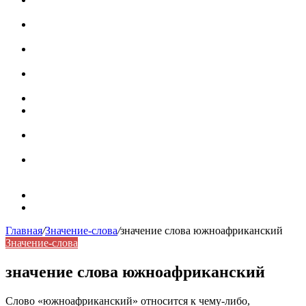
роль в коммуникации
Омограф: сущность, классификация и особенности
функционирования в русском языке
Паронимы в русском языке: природа, классификация и
роль в современной речи
Омонимы: природа языковой многозначности,
классификация и функции в русском языке
Что такое синоним: академическая расширенная статья
Синонимы, антонимы и омонимы: различия, функции и
роль в русском языке
Синонимы, антонимы и омонимы: как слова
взаимодействуют в русском языке
Синоним: использование различных слов в русском
языке
Карта сайта
Контакты
Главная
/
Значение-слова
/
значение слова южноафриканский
Значение-слова
значение слова южноафриканский
Слово «южноафриканский» относится к чему-либо,