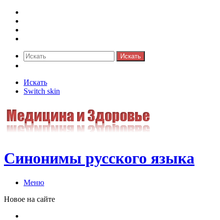
Синонимы к слову
Значение-слова
Библиотека
Ответы на кроссворды
Искать
Switch skin
Искать
Switch skin
Синонимы русского языка
Меню
Новое на сайте
Омонимы, паронимы и омографы в русском языке: