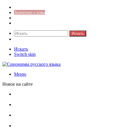
Синонимы к слову
Значение-слова
Библиотека
Ответы на кроссворды
Искать
Switch skin
Искать
Switch skin
Меню
Новое на сайте
Омонимы, паронимы и омографы в русском языке:
понятия, необычные примеры, как не путать
Паронимы в русском языке: понятие, классификация и
особенности употребления
Омонимы в русском языке: понятие, классификация и
роль в коммуникации
Омограф: сущность, классификация и особенности
функционирования в русском языке