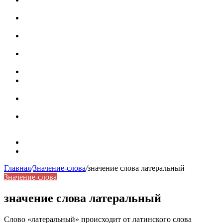
роль в коммуникации
Омограф: сущность, классификация и особенности
функционирования в русском языке
Паронимы в русском языке: природа, классификация и
роль в современной речи
Омонимы: природа языковой многозначности,
классификация и функции в русском языке
Что такое синоним: академическая расширенная статья
Синонимы, антонимы и омонимы: различия, функции и
роль в русском языке
Синонимы, антонимы и омонимы: как слова
взаимодействуют в русском языке
Синоним: использование различных слов в русском
языке
Карта сайта
Контакты
Главная
/
Значение-слова
/
значение слова латеральный
Значение-слова
значение слова латеральный
Слово «латеральный» происходит от латинского слова