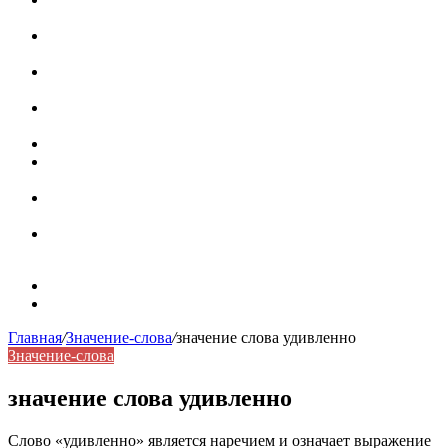
роль в коммуникации
Омограф: сущность, классификация и особенности
функционирования в русском языке
Паронимы в русском языке: природа, классификация и
роль в современной речи
Омонимы: природа языковой многозначности,
классификация и функции в русском языке
Что такое синоним: академическая расширенная статья
Синонимы, антонимы и омонимы: различия, функции и
роль в русском языке
Синонимы, антонимы и омонимы: как слова
взаимодействуют в русском языке
Синоним: использование различных слов в русском
языке
Карта сайта
Контакты
Главная
/
Значение-слова
/
значение слова удивленно
Значение-слова
значение слова удивленно
Слово «удивленно» является наречием и означает выражение