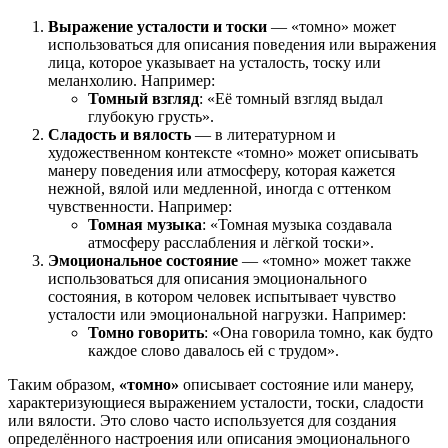
Выражение усталости и тоски
— «томно» может
использоваться для описания поведения или выражения
лица, которое указывает на усталость, тоску или
меланхолию. Например:
Томный взгляд
: «Её томный взгляд выдал
глубокую грусть».
Сладость и вялость
— в литературном и
художественном контексте «томно» может описывать
манеру поведения или атмосферу, которая кажется
нежной, вялой или медленной, иногда с оттенком
чувственности. Например:
Томная музыка
: «Томная музыка создавала
атмосферу расслабления и лёгкой тоски».
Эмоциональное состояние
— «томно» может также
использоваться для описания эмоционального
состояния, в котором человек испытывает чувство
усталости или эмоциональной нагрузки. Например:
Томно говорить
: «Она говорила томно, как будто
каждое слово давалось ей с трудом».
Таким образом,
«томно»
описывает состояние или манеру,
характеризующиеся выражением усталости, тоски, сладости
или вялости. Это слово часто используется для создания
определённого настроения или описания эмоционального