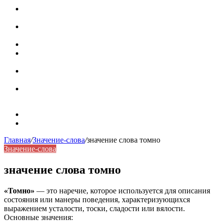
Паронимы в русском языке: природа, классификация и
роль в современной речи
Омонимы: природа языковой многозначности,
классификация и функции в русском языке
Что такое синоним: академическая расширенная статья
Синонимы, антонимы и омонимы: различия, функции и
роль в русском языке
Синонимы, антонимы и омонимы: как слова
взаимодействуют в русском языке
Синоним: использование различных слов в русском
языке
Карта сайта
Контакты
Главная
/
Значение-слова
/
значение слова томно
Значение-слова
значение слова томно
«Томно»
— это наречие, которое используется для описания
состояния или манеры поведения, характеризующихся
выражением усталости, тоски, сладости или вялости.
Основные значения: