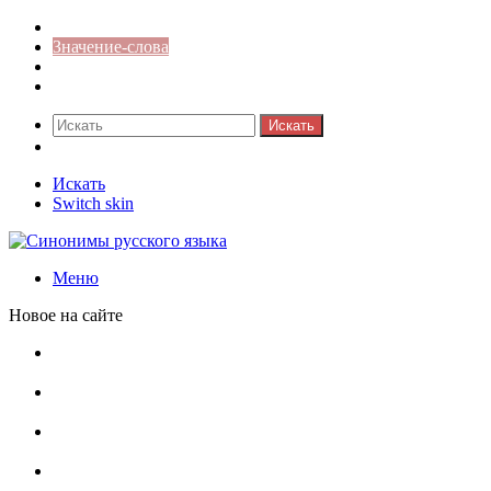
Синонимы к слову
Значение-слова
Библиотека
Ответы на кроссворды
Искать
Switch skin
Искать
Switch skin
Меню
Новое на сайте
Омонимы, паронимы и омографы в русском языке:
понятия, необычные примеры, как не путать
Паронимы в русском языке: понятие, классификация и
особенности употребления
Омонимы в русском языке: понятие, классификация и
роль в коммуникации
Омограф: сущность, классификация и особенности
функционирования в русском языке