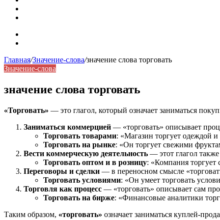
Синонимы, антонимы и омонимы: как слова взаимодейст
Синоним: использование различных слов в русском язык
Карта сайта
Контакты
Главная
/
Значение-слова
/
значение слова торговать
Значение-слова
значение слова торговать
«Торговать»
— это глагол, который означает заниматься покуп
Заниматься коммерцией
— «торговать» описывает проце
Торговать товарами
: «Магазин торгует одеждой и
Торговать на рынке
: «Он торгует свежими фрукта
Вести коммерческую деятельность
— этот глагол также 
Торговать оптом и в розницу
: «Компания торгует 
Переговоры и сделки
— в переносном смысле «торговать
Торговать условиями
: «Он умеет торговать услов
Торговля как процесс
— «торговать» описывает сам проц
Торговать на бирже
: «Финансовые аналитики тор
Таким образом,
«торговать»
означает заниматься куплей-прода