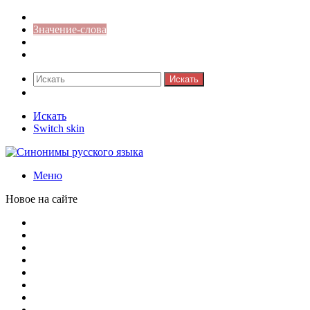
Синонимы к слову
Значение-слова
Библиотека
Ответы на кроссворды
Искать
Switch skin
Искать
Switch skin
Меню
Новое на сайте
Омонимы, паронимы и омографы в русском языке: поняти
Паронимы в русском языке: понятие, классификация и о
Омонимы в русском языке: понятие, классификация и ро
Омограф: сущность, классификация и особенности функц
Паронимы в русском языке: природа, классификация и ро
Омонимы: природа языковой многозначности, классифика
Что такое синоним: академическая расширенная статья
Синонимы, антонимы и омонимы: различия, функции и ро