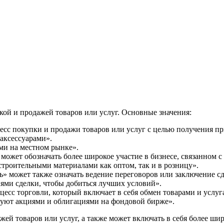
вуют в русском языке
е
кой и продажей товаров или услуг. Основные значения:
сс покупки и продажи товаров или услуг с целью получения п
 аксессуарами».
ми на местном рынке».
может обозначать более широкое участие в бизнесе, связанном с
строительными материалами как оптом, так и в розницу».
» может также означать ведение переговоров или заключение сд
иями сделки, чтобы добиться лучших условий».
есс торговли, который включает в себя обмен товарами и услу
гуют акциями и облигациями на фондовой бирже».
жей товаров или услуг, а также может включать в себя более ши