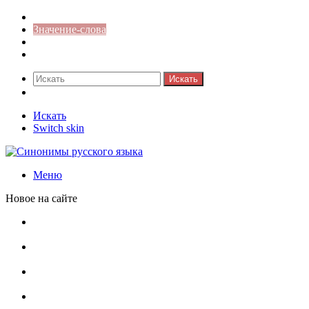
Синонимы к слову
Значение-слова
Библиотека
Ответы на кроссворды
Искать
Switch skin
Искать
Switch skin
Меню
Новое на сайте
Омонимы, паронимы и омографы в русском языке:
понятия, необычные примеры, как не путать
Паронимы в русском языке: понятие, классификация и
особенности употребления
Омонимы в русском языке: понятие, классификация и
роль в коммуникации
Омограф: сущность, классификация и особенности
функционирования в русском языке