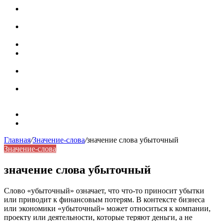
Паронимы в русском языке: природа, классификация и
роль в современной речи
Омонимы: природа языковой многозначности,
классификация и функции в русском языке
Что такое синоним: академическая расширенная статья
Синонимы, антонимы и омонимы: различия, функции и
роль в русском языке
Синонимы, антонимы и омонимы: как слова
взаимодействуют в русском языке
Синоним: использование различных слов в русском
языке
Карта сайта
Контакты
Главная
/
Значение-слова
/
значение слова убыточный
Значение-слова
значение слова убыточный
Слово «убыточный» означает, что что-то приносит убытки
или приводит к финансовым потерям. В контексте бизнеса
или экономики «убыточный» может относиться к компании,
проекту или деятельности, которые теряют деньги, а не